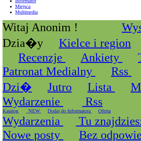
Informator
Miejsca
Multimedia
Witaj Anonim !
Wys
Dzia�y
Kielce i region
Recenzje
Ankiety
Patronat Medialny
Rss
Dzi�
Jutro
Lista
M
Wydarzenie
Rss
Katalog
_NEW
Dodaj do Informatora
Oferta
Wydarzenia
Tu znajdzies
Nowe posty
Bez odpowi