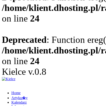
/home/klient.dhosting.pl/
on line
24
Deprecated
: Function ereg(
/home/klient.dhosting.pl/
on line
24
Kielce v.0.8
Home
Artyku�y
Kalendarz