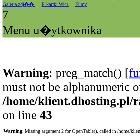
Galeria zdj��
E-kartki Wici
Filmy
7
Menu u�ytkownika
Warning
: preg_match() [
fu
must not be alphanumeric o
/home/klient.dhosting.pl/
on line
43
Warning
: Missing argument 2 for OpenTable(), called in /home/klie