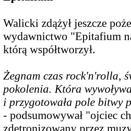
Walicki zdążył jeszcze poże
wydawnictwo "Epitafium na 
którą współtworzył.
Żegnam czas rock'n'rolla, 
pokolenia. Która wywoływał
i przygotowała pole bitwy p
- podsumowywał "ojciec chrz
zdetronizowany przez muz