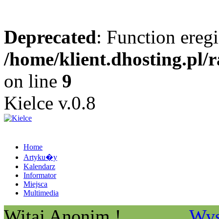
Deprecated
: Function eregi
/home/klient.dhosting.pl/
on line
9
Kielce v.0.8
Home
Artyku�y
Kalendarz
Informator
Miejsca
Multimedia
Witaj Anonim !
Wys