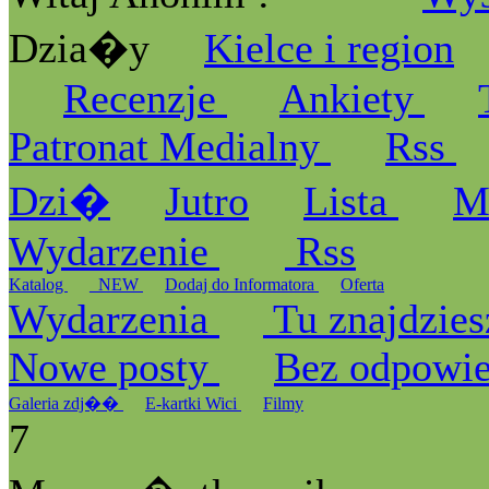
Dzia�y
Kielce i region
Recenzje
Ankiety
Patronat Medialny
Rss
Dzi�
Jutro
Lista
M
Wydarzenie
Rss
Katalog
_NEW
Dodaj do Informatora
Oferta
Wydarzenia
Tu znajdzies
Nowe posty
Bez odpowi
Galeria zdj��
E-kartki Wici
Filmy
7