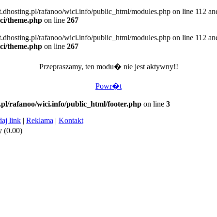
t.dhosting.pl/rafanoo/wici.info/public_html/modules.php on line 112 an
ici/theme.php
on line
267
t.dhosting.pl/rafanoo/wici.info/public_html/modules.php on line 112 an
ici/theme.php
on line
267
Przepraszamy, ten modu� nie jest aktywny!!
Powr�t
.pl/rafanoo/wici.info/public_html/footer.php
on line
3
aj link
|
Reklama
|
Kontakt
 (0.00)