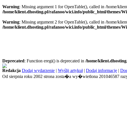
Warning
: Missing argument 1 for OpenTable(), called in /home/klien
/home/klient.dhosting.pl/rafanoo/wici.info/public_html/themes/W
Warning
: Missing argument 2 for OpenTable(), called in /home/klien
/home/klient.dhosting.pl/rafanoo/wici.info/public_html/themes/W
Deprecated
: Function eregi() is deprecated in
/home/klient.dhosting
Redakcja
Dodaj wydarzenie
|
Wyślij artykuł
|
Dodaj informację
|
Dod
Od sierpnia roku 2002 strona zosta�a wy�wietlona 201046587 razy