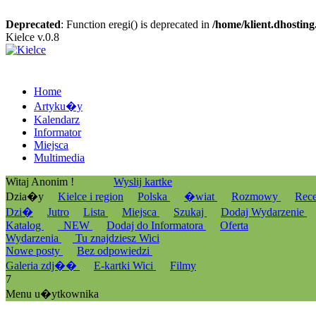
Deprecated
: Function eregi() is deprecated in
/home/klient.dhosting
Kielce v.0.8
Home
Artyku�y
Kalendarz
Informator
Miejsca
Multimedia
Witaj Anonim !
Wyslij kartke
Dzia�y
Kielce i region
Polska
�wiat
Rozmowy
Rec
Dzi�
Jutro
Lista
Miejsca
Szukaj
Dodaj Wydarzenie
Katalog
_NEW
Dodaj do Informatora
Oferta
Wydarzenia
Tu znajdziesz Wici
Nowe posty
Bez odpowiedzi
Galeria zdj��
E-kartki Wici
Filmy
7
Menu u�ytkownika