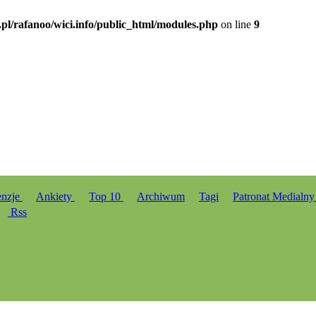
.pl/rafanoo/wici.info/public_html/modules.php
on line
9
enzje
Ankiety
Top 10
Archiwum
Tagi
Patronat Medialn
Rss