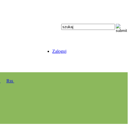
Zaloguj
y
Rss