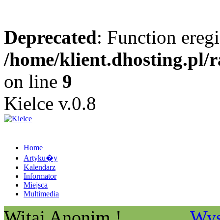
Deprecated
: Function eregi
/home/klient.dhosting.pl/
on line
9
Kielce v.0.8
Home
Artyku�y
Kalendarz
Informator
Miejsca
Multimedia
Witaj Anonim !
Wys