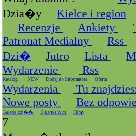
Dzia�y
Kielce i region
Recenzje
Ankiety
Patronat Medialny
Rss
Dzi�
Jutro
Lista
M
Wydarzenie
Rss
Katalog
_NEW
Dodaj do Informatora
Oferta
Wydarzenia
Tu znajdzies
Nowe posty
Bez odpowi
Galeria zdj��
E-kartki Wici
Filmy
7