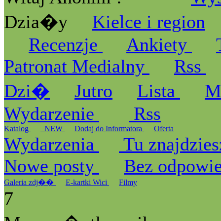
Dzia�y
Kielce i region
Recenzje
Ankiety
Patronat Medialny
Rss
Dzi�
Jutro
Lista
M
Wydarzenie
Rss
Katalog
_NEW
Dodaj do Informatora
Oferta
Wydarzenia
Tu znajdzies
Nowe posty
Bez odpowi
Galeria zdj��
E-kartki Wici
Filmy
7