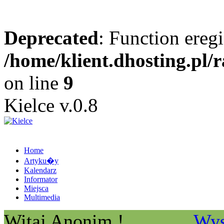
Deprecated
: Function eregi
/home/klient.dhosting.pl/
on line
9
Kielce v.0.8
Home
Artyku�y
Kalendarz
Informator
Miejsca
Multimedia
Witaj Anonim !
Wys