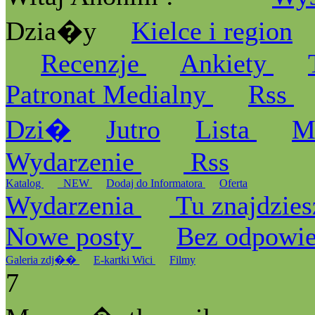
Dzia�y
Kielce i region
Recenzje
Ankiety
Patronat Medialny
Rss
Dzi�
Jutro
Lista
M
Wydarzenie
Rss
Katalog
_NEW
Dodaj do Informatora
Oferta
Wydarzenia
Tu znajdzies
Nowe posty
Bez odpowi
Galeria zdj��
E-kartki Wici
Filmy
7