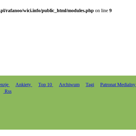
.pl/rafanoo/wici.info/public_html/modules.php
on line
9
enzje
Ankiety
Top 10
Archiwum
Tagi
Patronat Medialn
Rss