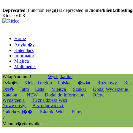
Deprecated
: Function eregi() is deprecated in
/home/klient.dhosting
Kielce v.0.8
Home
Artyku�y
Kalendarz
Informator
Miejsca
Multimedia
Witaj Anonim !
Wyslij kartke
Dzia�y
Kielce i region
Polska
�wiat
Rozmowy
Rec
Dzi�
Jutro
Lista
Miejsca
Szukaj
Dodaj Wydarzenie
Katalog
_NEW
Dodaj do Informatora
Oferta
Wydarzenia
Tu znajdziesz Wici
Nowe posty
Bez odpowiedzi
Galeria zdj��
E-kartki Wici
Filmy
7
Menu u�ytkownika