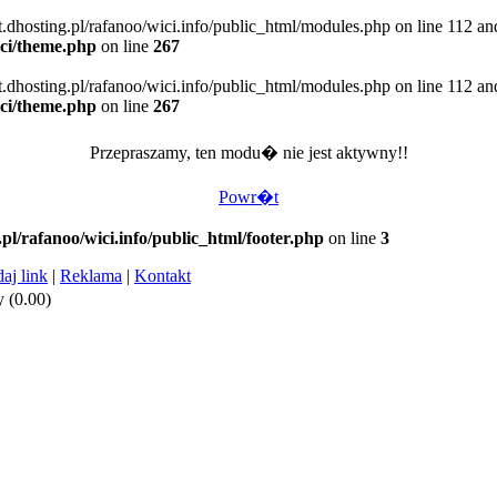
t.dhosting.pl/rafanoo/wici.info/public_html/modules.php on line 112 an
ici/theme.php
on line
267
t.dhosting.pl/rafanoo/wici.info/public_html/modules.php on line 112 an
ici/theme.php
on line
267
Przepraszamy, ten modu� nie jest aktywny!!
Powr�t
.pl/rafanoo/wici.info/public_html/footer.php
on line
3
aj link
|
Reklama
|
Kontakt
 (0.00)