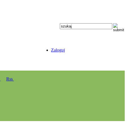
Zaloguj
y
Rss