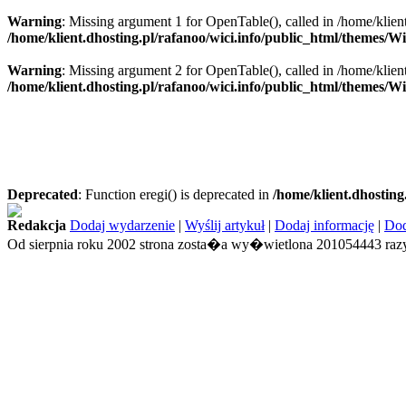
Warning
: Missing argument 1 for OpenTable(), called in /home/klien
/home/klient.dhosting.pl/rafanoo/wici.info/public_html/themes/W
Warning
: Missing argument 2 for OpenTable(), called in /home/klien
/home/klient.dhosting.pl/rafanoo/wici.info/public_html/themes/W
Deprecated
: Function eregi() is deprecated in
/home/klient.dhosting
Redakcja
Dodaj wydarzenie
|
Wyślij artykuł
|
Dodaj informację
|
Dod
Od sierpnia roku 2002 strona zosta�a wy�wietlona 201054443 razy