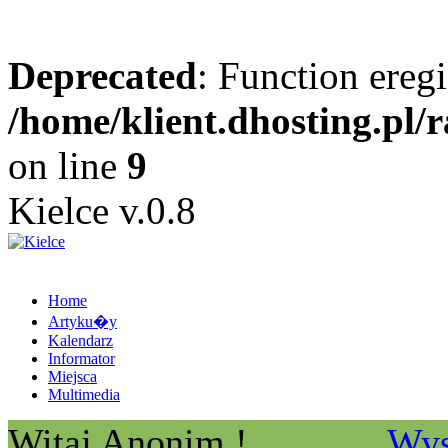
Deprecated
: Function eregi
/home/klient.dhosting.pl/
on line
9
Kielce v.0.8
Home
Artyku�y
Kalendarz
Informator
Miejsca
Multimedia
Witaj Anonim !
Wys