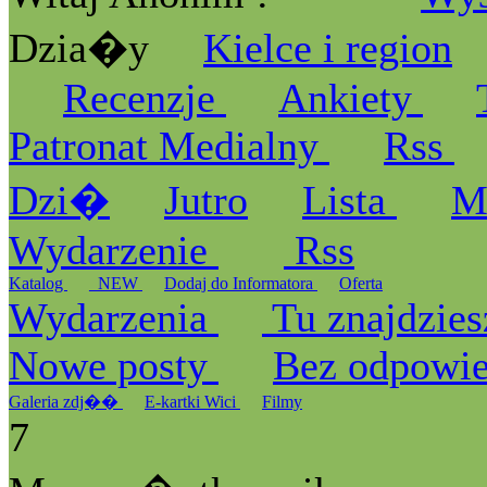
Dzia�y
Kielce i region
Recenzje
Ankiety
Patronat Medialny
Rss
Dzi�
Jutro
Lista
M
Wydarzenie
Rss
Katalog
_NEW
Dodaj do Informatora
Oferta
Wydarzenia
Tu znajdzies
Nowe posty
Bez odpowi
Galeria zdj��
E-kartki Wici
Filmy
7