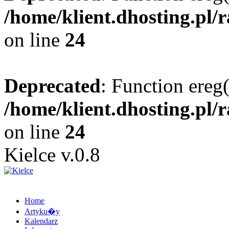
/home/klient.dhosting.pl/
on line
24
Deprecated
: Function ereg(
/home/klient.dhosting.pl/
on line
24
Kielce v.0.8
Home
Artyku�y
Kalendarz