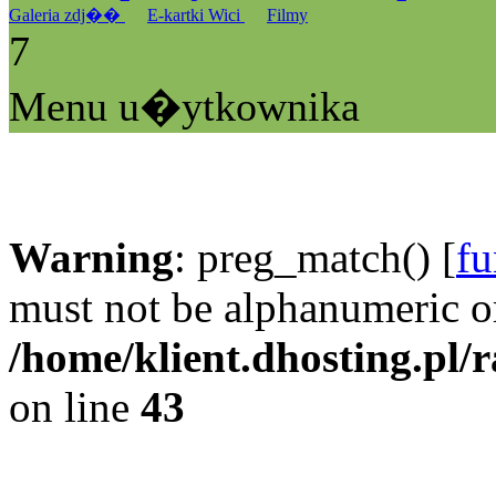
Galeria zdj��
E-kartki Wici
Filmy
7
Menu u�ytkownika
Warning
: preg_match() [
fu
must not be alphanumeric o
/home/klient.dhosting.pl/
on line
43