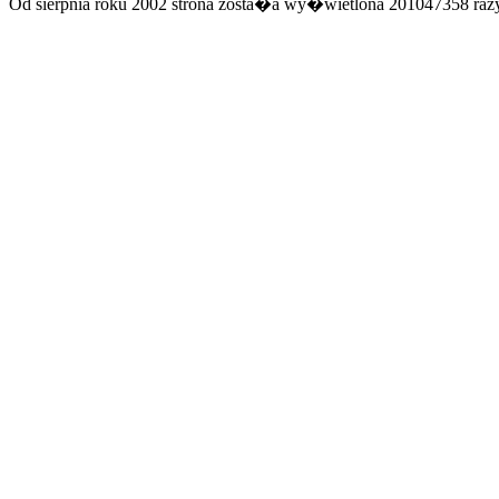
Od sierpnia roku 2002 strona zosta�a wy�wietlona 201047358 razy