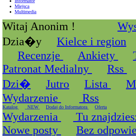
Informator
Miejsca
Multimedia
Witaj Anonim !
Wys
Dzia�y
Kielce i region
Recenzje
Ankiety
Patronat Medialny
Rss
Dzi�
Jutro
Lista
M
Wydarzenie
Rss
Katalog
_NEW
Dodaj do Informatora
Oferta
Wydarzenia
Tu znajdzies
Nowe posty
Bez odpowi