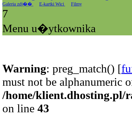
Galeria zdj��
E-kartki Wici
Filmy
7
Menu u�ytkownika
Warning
: preg_match() [
fu
must not be alphanumeric o
/home/klient.dhosting.pl/
on line
43