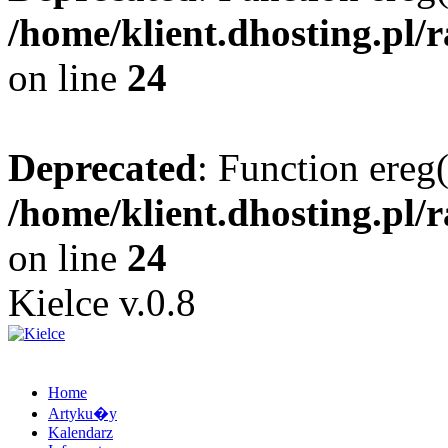
/home/klient.dhosting.pl/
on line
24
Deprecated
: Function ereg(
/home/klient.dhosting.pl/
on line
24
Kielce v.0.8
Home
Artyku�y
Kalendarz