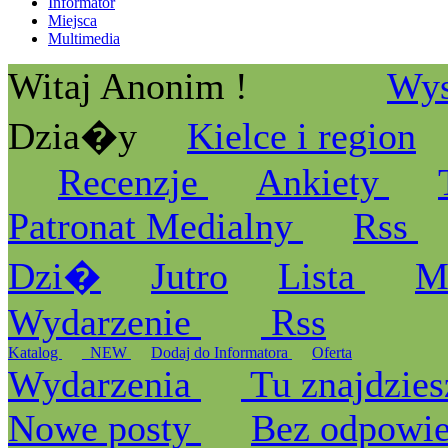
Informator
Miejsca
Multimedia
Witaj Anonim !
Wys
Dzia�y
Kielce i region
Recenzje
Ankiety
Patronat Medialny
Rss
Dzi�
Jutro
Lista
M
Wydarzenie
Rss
Katalog
_NEW
Dodaj do Informatora
Oferta
Wydarzenia
Tu znajdzies
Nowe posty
Bez odpowi