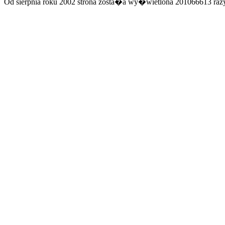
Od sierpnia roku 2002 strona zosta�a wy�wietlona 201066613 razy