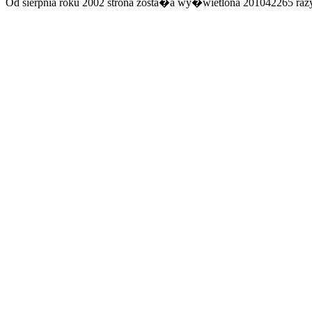
Od sierpnia roku 2002 strona zosta�a wy�wietlona 201042265 razy