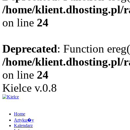
/home/klient.dhosting.pl/
on line
24
Deprecated
: Function ereg(
/home/klient.dhosting.pl/
on line
24
Kielce v.0.8
Home
Artyku�y
Kalendarz