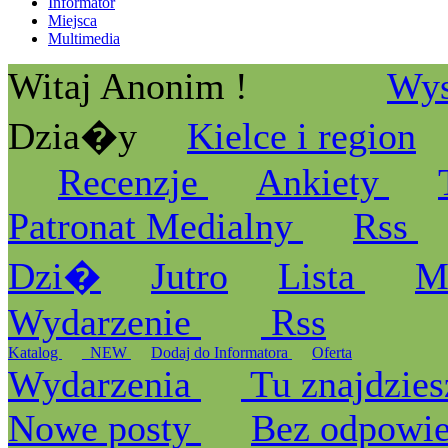
Informator
Miejsca
Multimedia
Witaj Anonim !
Wys
Dzia�y
Kielce i region
Recenzje
Ankiety
Patronat Medialny
Rss
Dzi�
Jutro
Lista
M
Wydarzenie
Rss
Katalog
_NEW
Dodaj do Informatora
Oferta
Wydarzenia
Tu znajdzies
Nowe posty
Bez odpowi