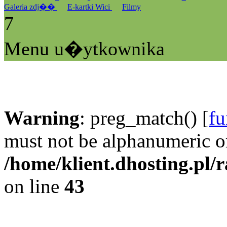
Galeria zdj��
E-kartki Wici
Filmy
7
Menu u�ytkownika
Warning
: preg_match() [
fu
must not be alphanumeric o
/home/klient.dhosting.pl/
on line
43