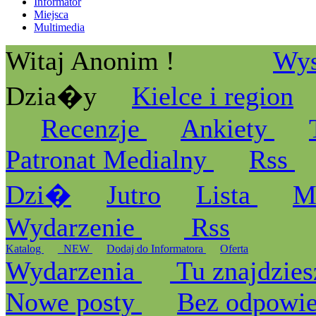
Informator
Miejsca
Multimedia
Witaj Anonim !
Wys
Dzia�y
Kielce i region
Recenzje
Ankiety
Patronat Medialny
Rss
Dzi�
Jutro
Lista
M
Wydarzenie
Rss
Katalog
_NEW
Dodaj do Informatora
Oferta
Wydarzenia
Tu znajdzies
Nowe posty
Bez odpowi