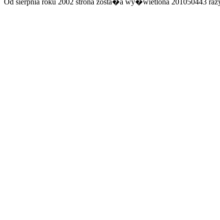
Od sierpnia roku 2002 strona zosta�a wy�wietlona 201050443 razy