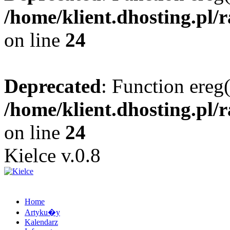
/home/klient.dhosting.pl/
on line
24
Deprecated
: Function ereg(
/home/klient.dhosting.pl/
on line
24
Kielce v.0.8
Home
Artyku�y
Kalendarz