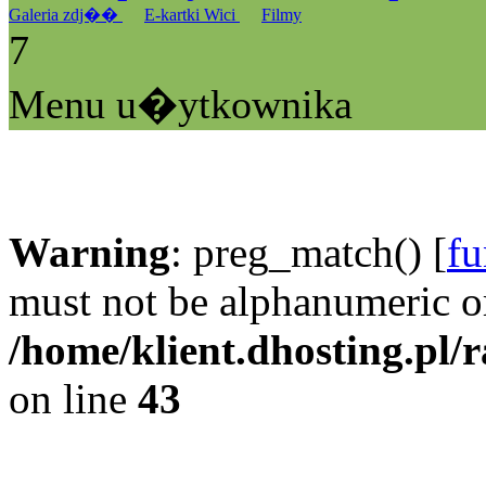
Galeria zdj��
E-kartki Wici
Filmy
7
Menu u�ytkownika
Warning
: preg_match() [
fu
must not be alphanumeric o
/home/klient.dhosting.pl/
on line
43