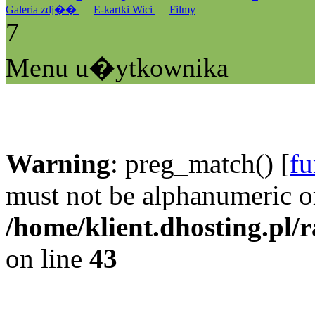
Galeria zdj��
E-kartki Wici
Filmy
7
Menu u�ytkownika
Warning
: preg_match() [
fu
must not be alphanumeric o
/home/klient.dhosting.pl/
on line
43