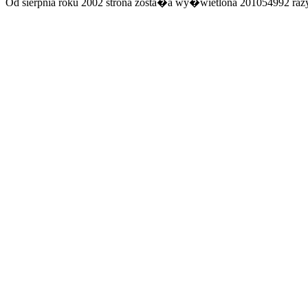
Od sierpnia roku 2002 strona zosta�a wy�wietlona 201054992 razy