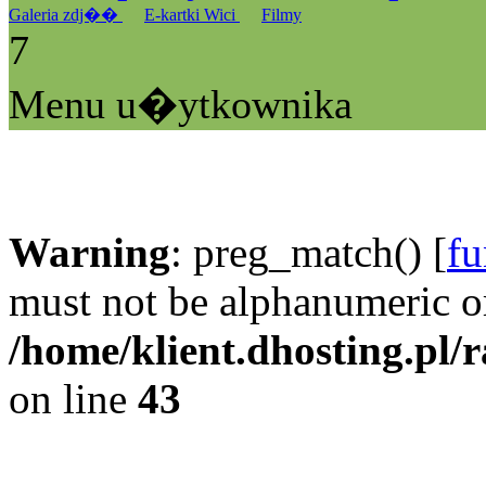
Galeria zdj��
E-kartki Wici
Filmy
7
Menu u�ytkownika
Warning
: preg_match() [
fu
must not be alphanumeric o
/home/klient.dhosting.pl/
on line
43