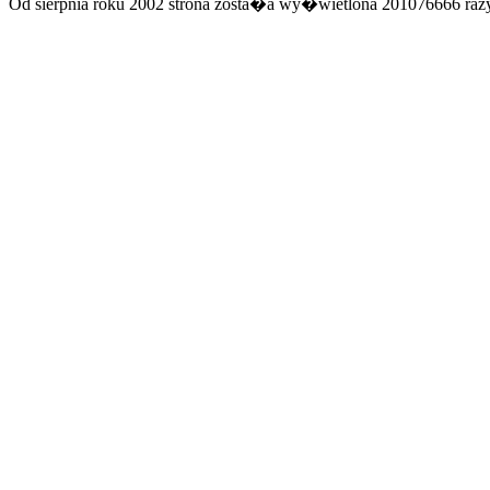
Od sierpnia roku 2002 strona zosta�a wy�wietlona 201076666 razy