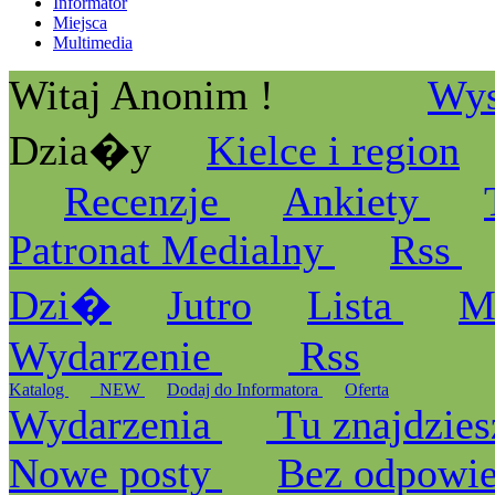
Informator
Miejsca
Multimedia
Witaj Anonim !
Wys
Dzia�y
Kielce i region
Recenzje
Ankiety
Patronat Medialny
Rss
Dzi�
Jutro
Lista
M
Wydarzenie
Rss
Katalog
_NEW
Dodaj do Informatora
Oferta
Wydarzenia
Tu znajdzies
Nowe posty
Bez odpowi