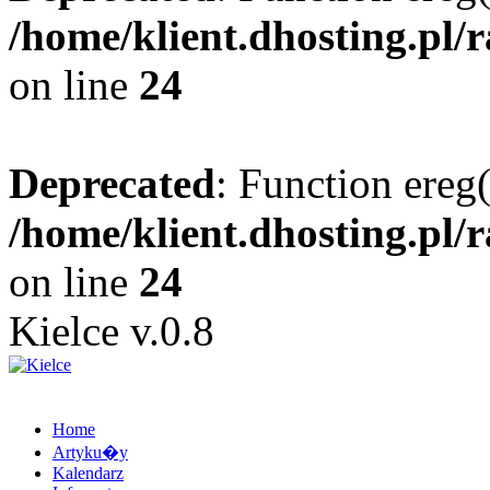
/home/klient.dhosting.pl/
on line
24
Deprecated
: Function ereg(
/home/klient.dhosting.pl/
on line
24
Kielce v.0.8
Home
Artyku�y
Kalendarz