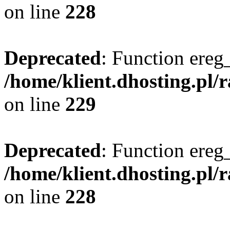
on line
228
Deprecated
: Function ereg_
/home/klient.dhosting.pl/
on line
229
Deprecated
: Function ereg_
/home/klient.dhosting.pl/
on line
228