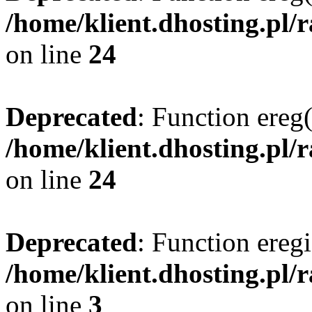
/home/klient.dhosting.pl/
on line
24
Deprecated
: Function ereg(
/home/klient.dhosting.pl/
on line
24
Deprecated
: Function eregi
/home/klient.dhosting.pl/
on line
3