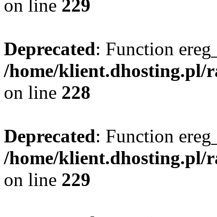
on line
229
Deprecated
: Function ereg_
/home/klient.dhosting.pl/
on line
228
Deprecated
: Function ereg_
/home/klient.dhosting.pl/
on line
229