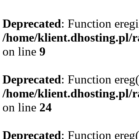
Deprecated
: Function eregi
/home/klient.dhosting.pl/
on line
9
Deprecated
: Function ereg(
/home/klient.dhosting.pl/
on line
24
Deprecated
: Function ereg(