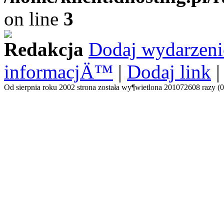
on line
3
Redakcja
Dodaj wydarzeni
informacjÄ™
|
Dodaj link
Od sierpnia roku 2002 strona została wy¶wietlona 201072608 razy (0