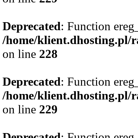
Deprecated
: Function ereg_
/home/klient.dhosting.pl/
on line
228
Deprecated
: Function ereg_
/home/klient.dhosting.pl/
on line
229
Deprecated
: Function ereg_