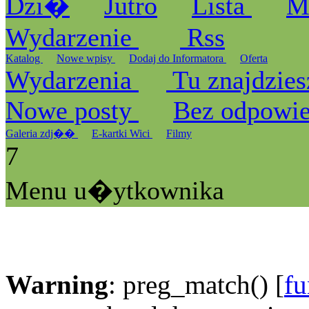
Dzi�
Jutro
Lista
M
Wydarzenie
Rss
Katalog
Nowe wpisy
Dodaj do Informatora
Oferta
Wydarzenia
Tu znajdzies
Nowe posty
Bez odpowi
Galeria zdj��
E-kartki Wici
Filmy
7
Menu u�ytkownika
Warning
: preg_match() [
fu