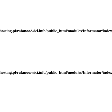
hosting.pl/rafanoo/wici.info/public_html/modules/Informator/inde
hosting.pl/rafanoo/wici.info/public_html/modules/Informator/inde