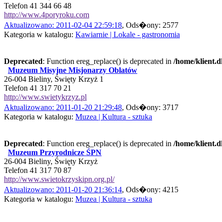
Telefon 41 344 66 48
http://www.4poryroku.com
Aktualizowano: 2011-02-04 22:59:18
, Ods�ony: 2577
Kategoria w katalogu:
Kawiarnie | Lokale - gastronomia
Deprecated
: Function ereg_replace() is deprecated in
/home/klient.d
Muzeum Misyjne Misjonarzy Oblatów
26-004 Bieliny, Święty Krzyż 1
Telefon 41 317 70 21
http://www.swietykrzyz.pl
Aktualizowano: 2011-01-20 21:29:48
, Ods�ony: 3717
Kategoria w katalogu:
Muzea | Kultura - sztuka
Deprecated
: Function ereg_replace() is deprecated in
/home/klient.d
Muzeum Przyrodnicze ŚPN
26-004 Bieliny, Święty Krzyż
Telefon 41 317 70 87
http://www.swietokrzyskipn.org.pl/
Aktualizowano: 2011-01-20 21:36:14
, Ods�ony: 4215
Kategoria w katalogu:
Muzea | Kultura - sztuka