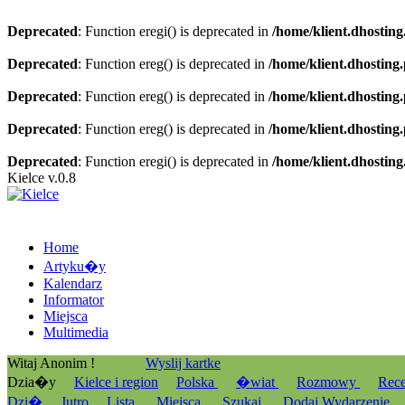
Deprecated
: Function eregi() is deprecated in
/home/klient.dhosting
Deprecated
: Function ereg() is deprecated in
/home/klient.dhosting
Deprecated
: Function ereg() is deprecated in
/home/klient.dhosting
Deprecated
: Function ereg() is deprecated in
/home/klient.dhosting
Deprecated
: Function eregi() is deprecated in
/home/klient.dhosting
Kielce v.0.8
Home
Artyku�y
Kalendarz
Informator
Miejsca
Multimedia
Witaj Anonim !
Wyslij kartke
Dzia�y
Kielce i region
Polska
�wiat
Rozmowy
Rec
Dzi�
Jutro
Lista
Miejsca
Szukaj
Dodaj Wydarzenie