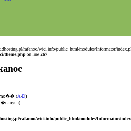
t.dhosting.pl/rafanoo/wici.info/public_html/modules/Informator/index.p
ici/theme.php
on line
267
kanoc
arno�� (
A
\
D
)
gl�danych)
hosting.pl/rafanoo/wici.info/public_html/modules/Informator/inde