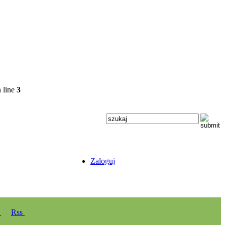
 line
3
Zaloguj
y
Rss