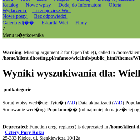
Katalog
Nowe wpisy
Dodaj do Informatora
Oferta
Wydarzenia
Tu znajdziesz Wici
Nowe posty
Bez odpowiedzi
Galeria zdj��
E-kartki Wici
Filmy
7
Menu u�ytkownika
Warning
: Missing argument 2 for OpenTable(), called in /home/klien
/home/klient.dhosting.pl/rafanoo/wici.info/public_html/themes/W
Wyniki wyszukiwania dla: Wiel
podkategorie
Sortuj wpisy wed�ug: Tytu� (
A
\
D
) Data aktualizacji (
A
\
D
) Popul
Sortowanie wed�ug: Popularno�� (od najmniej do najcz�ciej o
Deprecated
: Function ereg_replace() is deprecated in
/home/klient.d
Cztery Pory Roku
25-333 Kielce, ul. Sienkiewicza 10/12a