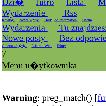
Dzi�
Jutro
Lista
M
Wydarzenie
Rss
Katalog
Nowe wpisy
Dodaj do Informatora
Oferta
Wydarzenia
Tu znajdzies
Nowe posty
Bez odpowi
Galeria zdj��
E-kartki Wici
Filmy
7
Menu u�ytkownika
Warning
: preg_match() [
fu