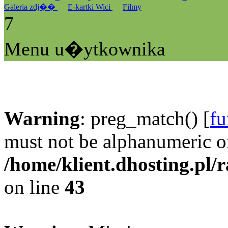
Galeria zdj��
E-kartki Wici
Filmy
7
Menu u�ytkownika
Warning
: preg_match() [
fu
must not be alphanumeric o
/home/klient.dhosting.pl/
on line
43