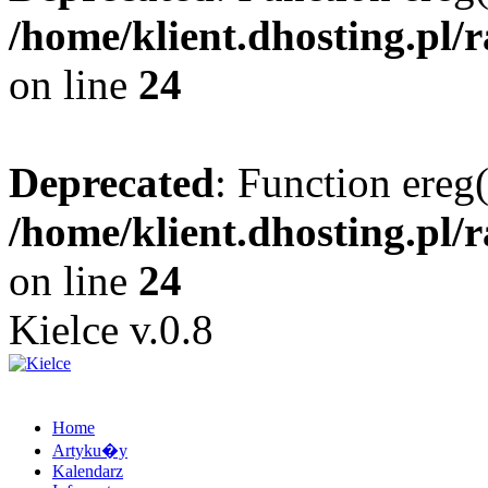
/home/klient.dhosting.pl/
on line
24
Deprecated
: Function ereg(
/home/klient.dhosting.pl/
on line
24
Kielce v.0.8
Home
Artyku�y
Kalendarz