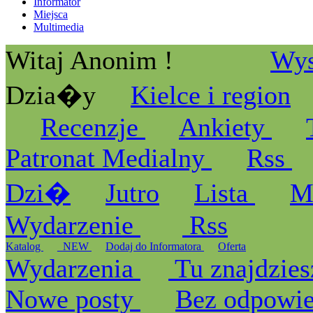
Informator
Miejsca
Multimedia
Witaj Anonim !
Wys
Dzia�y
Kielce i region
Recenzje
Ankiety
Patronat Medialny
Rss
Dzi�
Jutro
Lista
M
Wydarzenie
Rss
Katalog
_NEW
Dodaj do Informatora
Oferta
Wydarzenia
Tu znajdzies
Nowe posty
Bez odpowi