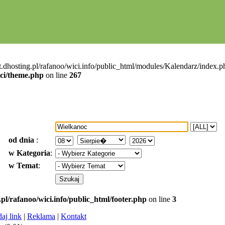
t.dhosting.pl/rafanoo/wici.info/public_html/modules/Kalendarz/index.ph
ici/theme.php
on line
267
od dnia
:
w Kategoria
:
w Temat
:
.pl/rafanoo/wici.info/public_html/footer.php
on line
3
aj link
|
Reklama
|
Kontakt