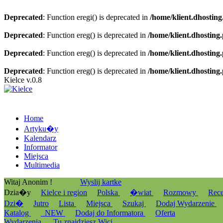
Deprecated
: Function eregi() is deprecated in
/home/klient.dhosting
Deprecated
: Function ereg() is deprecated in
/home/klient.dhosting
Deprecated
: Function ereg() is deprecated in
/home/klient.dhosting
Deprecated
: Function ereg() is deprecated in
/home/klient.dhosting
Kielce v.0.8
Home
Artyku�y
Kalendarz
Informator
Miejsca
Multimedia
Witaj Anonim !
Wyslij kartke
Dzia�y
Kielce i region
Polska
�wiat
Rozmowy
Rec
Dzi�
Jutro
Lista
Miejsca
Szukaj
Dodaj Wydarzenie
Katalog
_NEW
Dodaj do Informatora
Oferta
Wydarzenia
Tu znajdziesz Wici