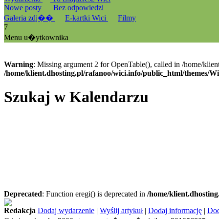
Nowe posty
Bez odpowiedzi
Galeria zdj��
E-kartki Wici
Filmy
7
Menu u�ytkownika
Warning
: Missing argument 2 for OpenTable(), called in /home/klien
/home/klient.dhosting.pl/rafanoo/wici.info/public_html/themes/W
Szukaj w Kalendarzu
Deprecated
: Function eregi() is deprecated in
/home/klient.dhosting
Redakcja
Dodaj wydarzenie
|
Wyślij artykuł
|
Dodaj informację
|
Dod