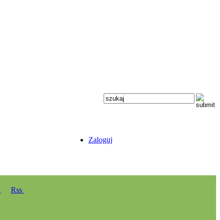
Zaloguj
y
Rss