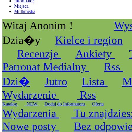
Informator
Miejsca
Multimedia
Witaj Anonim !
Wys
Dzia�y
Kielce i region
Recenzje
Ankiety
Patronat Medialny
Rss
Dzi�
Jutro
Lista
M
Wydarzenie
Rss
Katalog
_NEW
Dodaj do Informatora
Oferta
Wydarzenia
Tu znajdzies
Nowe posty
Bez odpowi