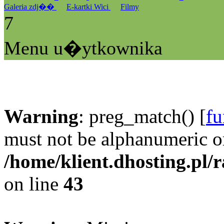
Galeria zdj��
E-kartki Wici
Filmy
7
Menu u�ytkownika
Warning
: preg_match() [
fu
must not be alphanumeric o
/home/klient.dhosting.pl/
on line
43