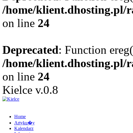
/home/klient.dhosting.pl/
on line
24
Deprecated
: Function ereg(
/home/klient.dhosting.pl/
on line
24
Kielce v.0.8
Home
Artyku�y
Kalendarz