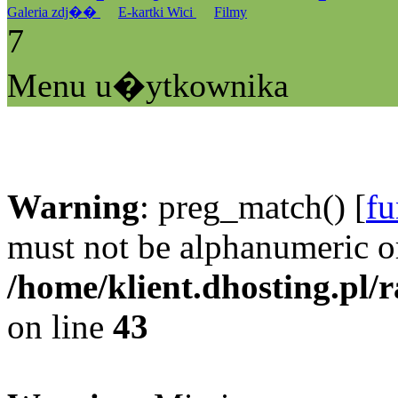
Galeria zdj��
E-kartki Wici
Filmy
7
Menu u�ytkownika
Warning
: preg_match() [
fu
must not be alphanumeric o
/home/klient.dhosting.pl/
on line
43