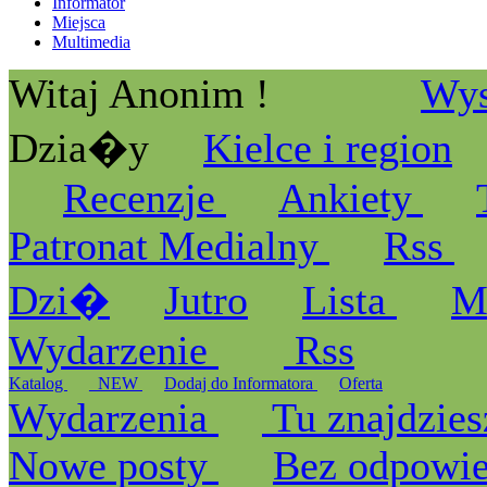
Informator
Miejsca
Multimedia
Witaj Anonim !
Wys
Dzia�y
Kielce i region
Recenzje
Ankiety
Patronat Medialny
Rss
Dzi�
Jutro
Lista
M
Wydarzenie
Rss
Katalog
_NEW
Dodaj do Informatora
Oferta
Wydarzenia
Tu znajdzies
Nowe posty
Bez odpowi