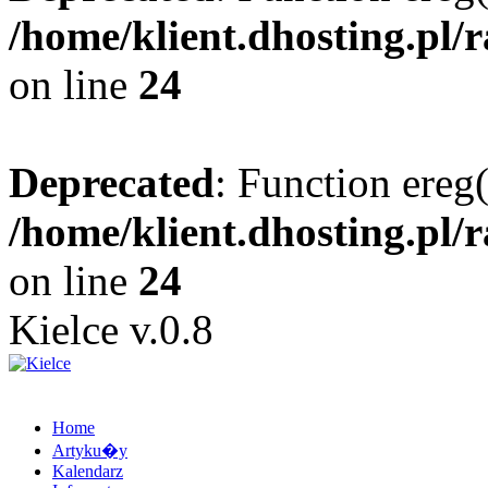
/home/klient.dhosting.pl/
on line
24
Deprecated
: Function ereg(
/home/klient.dhosting.pl/
on line
24
Kielce v.0.8
Home
Artyku�y
Kalendarz