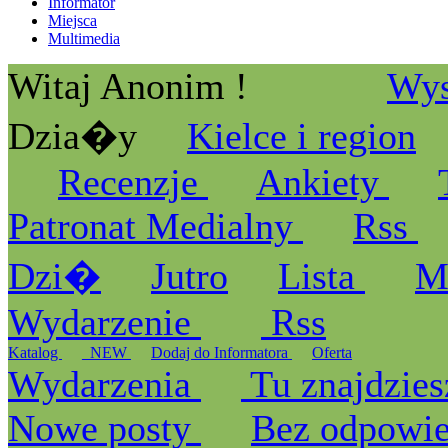
Informator
Miejsca
Multimedia
Witaj Anonim !
Wys
Dzia�y
Kielce i region
Recenzje
Ankiety
Patronat Medialny
Rss
Dzi�
Jutro
Lista
M
Wydarzenie
Rss
Katalog
_NEW
Dodaj do Informatora
Oferta
Wydarzenia
Tu znajdzies
Nowe posty
Bez odpowi