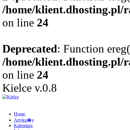
/home/klient.dhosting.pl/
on line
24
Deprecated
: Function ereg(
/home/klient.dhosting.pl/
on line
24
Kielce v.0.8
Home
Artyku�y
Kalendarz