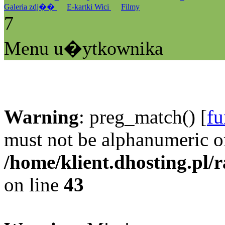
Galeria zdj��
E-kartki Wici
Filmy
7
Menu u�ytkownika
Warning
: preg_match() [
fu
must not be alphanumeric o
/home/klient.dhosting.pl/
on line
43