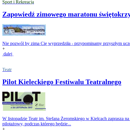
Sport i Rekreacja
Zapowiedź zimowego maratonu świętokrzy
Nie pozwól by zima Cię wyprzedziła - przypominamy przyszłym ucz
+
dalej
Teatr
Pilot Kieleckiego Festiwalu Teatralnego
W listopadzie Teatr im. Stefana Żeromskiego w Kielcach zaprasza na
pilotażowy, podczas którego będzie...
+