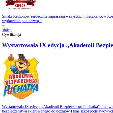
Smaki Regionów serdecznie zapraszają wszystkich mieszkańców Kielc
wydarzenie pod nazwą...
+
dalej
Cywilizacja
Wystartowała IX edycja „Akademii Bezpi
Wystartowała IX edycja „Akademii Bezpiecznego Puchatka” – najwi
bezpieczeństwa skierowanego do uczniów I klas szkół podstawowych.