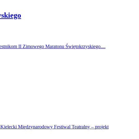
skiego
estnikom II Zimowego Maratonu Świętokrzyskiego....
 Kielecki Międzynarodowy Festiwal Teatralny – projekt