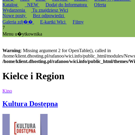
Katalog
_NEW
Dodaj do Informatora
Oferta
Wydarzenia
Tu znajdziesz Wici
Nowe posty
Bez odpowiedzi
Galeria zdj��
E-kartki Wici
Filmy
7
Menu u�ytkownika
Warning
: Missing argument 2 for OpenTable(), called in
/home/klient.dhosting.pl/rafanoo/wici.info/public_html/modules/News/
/home/klient.dhosting.pl/rafanoo/wici.info/public_html/themes/W
Kielce i Region
Kino
Kultura Dostępna