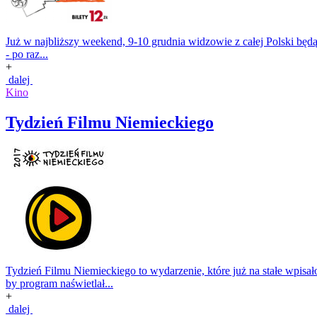
Już w najbliższy weekend, 9-10 grudnia widzowie z całej Polski bę
- po raz...
+
dalej
Kino
Tydzień Filmu Niemieckiego
Tydzień Filmu Niemieckiego to wydarzenie, które już na stałe wpisało
by program naświetlał...
+
dalej