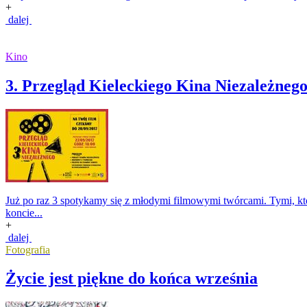
+
dalej
Kino
3. Przegląd Kieleckiego Kina Niezależneg
Już po raz 3 spotykamy się z młodymi filmowymi twórcami. Tymi, któ
koncie...
+
dalej
Fotografia
Życie jest piękne do końca września