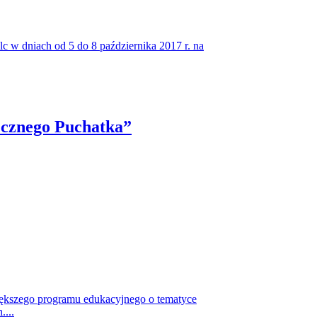
 w dniach od 5 do 8 października 2017 r. na
ecznego Puchatka”
ększego programu edukacyjnego o tematyce
...