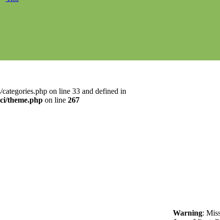
categories.php on line 33 and defined in
ici/theme.php
on line
267
Warning
: Mis