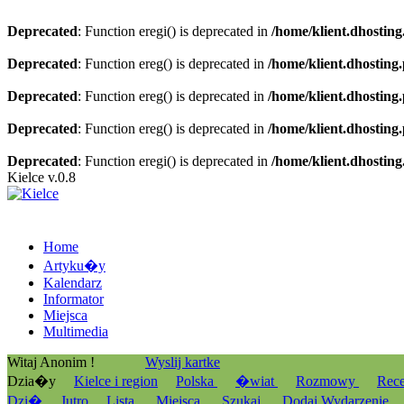
Deprecated
: Function eregi() is deprecated in
/home/klient.dhosting
Deprecated
: Function ereg() is deprecated in
/home/klient.dhosting
Deprecated
: Function ereg() is deprecated in
/home/klient.dhosting
Deprecated
: Function ereg() is deprecated in
/home/klient.dhosting
Deprecated
: Function eregi() is deprecated in
/home/klient.dhosting
Kielce v.0.8
Home
Artyku�y
Kalendarz
Informator
Miejsca
Multimedia
Witaj Anonim !
Wyslij kartke
Dzia�y
Kielce i region
Polska
�wiat
Rozmowy
Rec
Dzi�
Jutro
Lista
Miejsca
Szukaj
Dodaj Wydarzenie