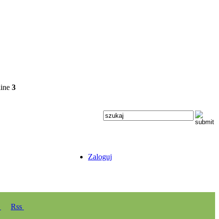
line
3
Zaloguj
y
Rss