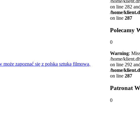
/home/klient.d
on line 282 and
/home/klient.
on line
287
Polecamy 
0
Warning
: Mis
/home/klient.d
ów może zapoznać się z polską sztuką filmową.
on line 292 and
/home/klient.
on line
287
Patronat W
0