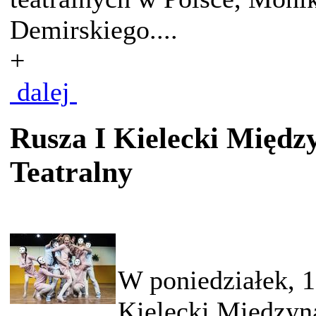
Demirskiego....
+
dalej
Rusza I Kielecki Międz
Teatralny
W poniedziałek, 1
Kielecki Międzyn