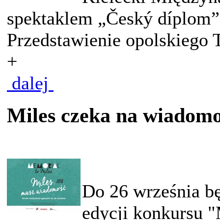
spektaklem „Český díplom” 
Przedstawienie opolskiego T
+
dalej
Miles czeka na wiadomo
Do 26 września bę
edycji konkursu "