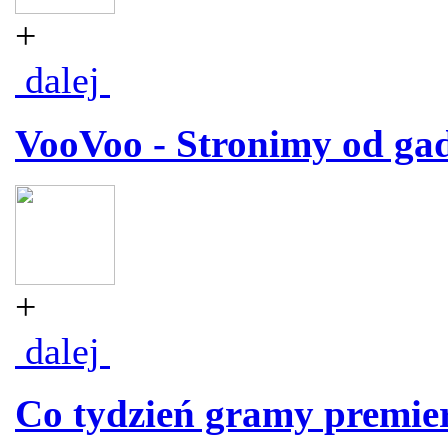
+
dalej
VooVoo - Stronimy od ga
+
dalej
Co tydzień gramy premie