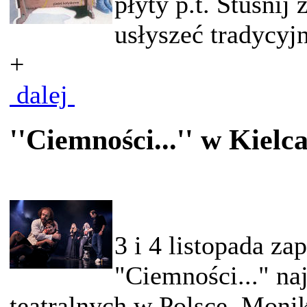
płyty p.t. Stuśnij
usłyszeć tradycyjn
+
dalej
''Ciemności...'' w Kielc
3 i 4 listopada za
"Ciemności..." na
teatralnych w Polsce, Monik