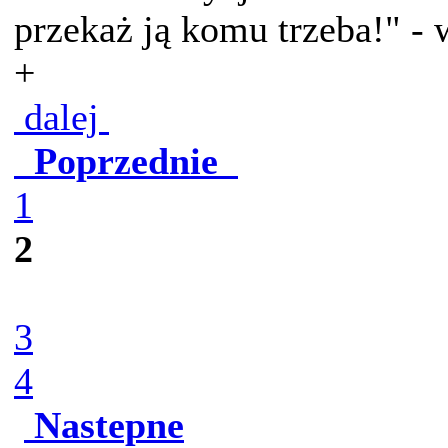
przekaż ją komu trzeba!" - 
+
dalej
Poprzednie
1
2
3
4
Nastepne