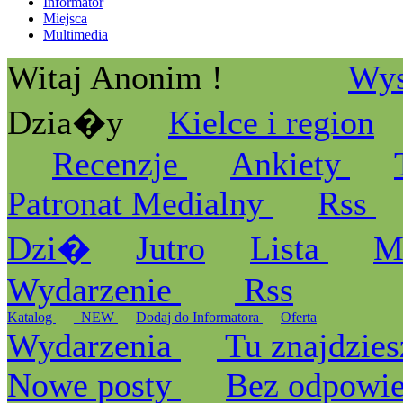
Informator
Miejsca
Multimedia
Witaj Anonim !
Wys
Dzia�y
Kielce i region
Recenzje
Ankiety
Patronat Medialny
Rss
Dzi�
Jutro
Lista
M
Wydarzenie
Rss
Katalog
_NEW
Dodaj do Informatora
Oferta
Wydarzenia
Tu znajdzies
Nowe posty
Bez odpowi