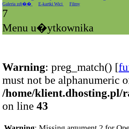
Galeria zdj��
E-kartki Wici
Filmy
7
Menu u�ytkownika
Warning
: preg_match() [
fu
must not be alphanumeric o
/home/klient.dhosting.pl/
on line
43
Warning
: Missing argument 2 for Ope