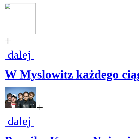
+
dalej
W Myslowitz każdego cią
+
dalej