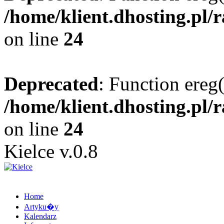
/home/klient.dhosting.pl/
on line
24
Deprecated
: Function ereg(
/home/klient.dhosting.pl/
on line
24
Kielce v.0.8
Home
Artyku�y
Kalendarz