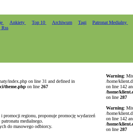
je
Ankiety
Top 10
Archiwum
Tagi
Patronat Medialny
Rss
Warning
: Mi
naty/index.php on line 31 and defined in
/home/klient.d
ici/theme.php
on line
267
on line 142 an
/home/klient.
on line
287
Warning
: Mi
/home/klient.d
u i promocji regionu, proponuje promocję wydarzeń
on line 142 an
 patronatu medialnego.
/home/klient.
nych do masowego odbiorcy.
on line
287