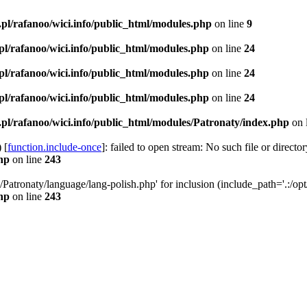
.pl/rafanoo/wici.info/public_html/modules.php
on line
9
.pl/rafanoo/wici.info/public_html/modules.php
on line
24
.pl/rafanoo/wici.info/public_html/modules.php
on line
24
.pl/rafanoo/wici.info/public_html/modules.php
on line
24
.pl/rafanoo/wici.info/public_html/modules/Patronaty/index.php
on 
 [
function.include-once
]: failed to open stream: No such file or director
php
on line
243
Patronaty/language/lang-polish.php' for inclusion (include_path='.:/opt/
php
on line
243