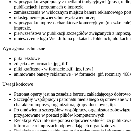
w przypadku współpracy z mediami tradycyjnymi (prasa, radio, 
publikacjach i programach o imprezie,
zamieszczenia w widocznym miejscu banera reklamowego porta
udostępnienie powierzchni wystawienniczej
w przypadku imprez o charakterze komercyjnym (np.szkolenie) 
imprezie,
pierwszeństwa w publikacji szczegółów związanych z imprezą
umieszczenie logo Wici.Info na plakatach, folderach, ulotkach 
Wymagania techniczne
pliki tekstowe
zdjęcia - w formacie .jpg,.tiff
pliki graficzne - w formacie .gif, .jpg i .swf
animowane banery reklamowe - w formacie .gif, rozmiary 468x6
Uwagi końcowe
Patronat oparty jest na zasadzie barteru zakładającego dobrowo
Szczegóły współpracy i patronatu medialnego są omawiane w 
charakteru imprezy, organizatora, grupy docelowej, itp.
Po omówieniu szczegółów współpracy, organizator zobowiązuje
przygotowane w postaci plików komputerowych.
Redakcja Wici Info nie ponosi odpowiedzialności za publikowan
informacje o imprezach odpowiadają ich organizatorzy.
Redakcja zastrzega sobie prawo do redagowania i skracania p