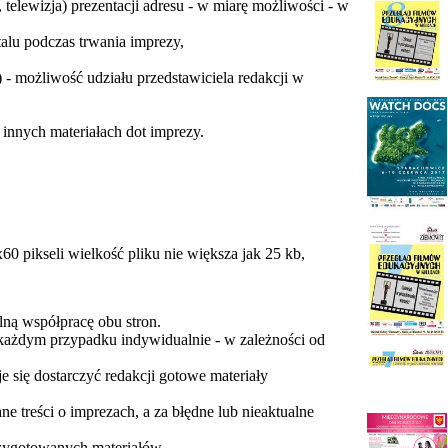
telewizja) prezentacji adresu - w miarę możliwości - w
lu podczas trwania imprezy,
- możliwość udziału przedstawiciela redakcji w
,
i innych materiałach dot imprezy.
0 pikseli wielkość pliku nie większa jak 25 kb,
lną współpracę obu stron.
każdym przypadku indywidualnie - w zależności od
 się dostarczyć redakcji gotowe materiały
e treści o imprezach, a za błędne lub nieaktualne
rzygotowanych materiałów.