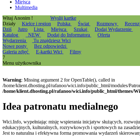
Miejsca
Multimedia
Witaj Anonim !
Wyslij kartke
Działy
Kielce i region
Polska
Świat
Rozmowy
Recenz
Dziś
Jutro
Lista
Miejsca
Szukaj
Dodaj Wydarzenie
Katalog
_NEW
Dodaj do Informatora
Oferta
Wydarzenia
Tu znajdziesz Wici
Nowe posty
Bez odpowiedzi
Galeria zdjęć
E-kartki Wici
Filmy
7
Menu użytkownika
Warning
: Missing argument 2 for OpenTable(), called in
/home/klient.dhosting.pl/rafanoo/wici.info/public_html/modules/Patro
/home/klient.dhosting.pl/rafanoo/wici.info/public_html/themes/W
Idea patronatu medialnego
Wici.Info, wypełniając misję wspierania inicjatyw służących, rozwoj
edukacyjnych, kulturalnych, rozrywkowych i sportowych na zasadzie
Jest to naturalna i efektywna forma promowania wydarzeń skierowa