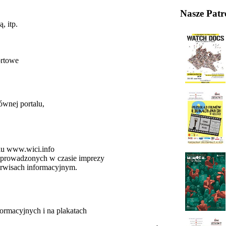
Nasze Patr
, itp.
ortowe
łównej portalu,
alu www.wici.info
zeprowadzonych w czasie imprezy
serwisach informacyjnym.
ormacyjnych i na plakatach