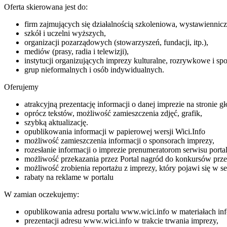
Oferta skierowana jest do:
firm zajmujących się działalnością szkoleniowa, wystawienniczą
szkół i uczelni wyższych,
organizacji pozarządowych (stowarzyszeń, fundacji, itp.),
mediów (prasy, radia i telewizji),
instytucji organizujących imprezy kulturalne, rozrywkowe i sp
grup nieformalnych i osób indywidualnych.
Oferujemy
atrakcyjną prezentację informacji o danej imprezie na stronie g
oprócz tekstów, możliwość zamieszczenia zdjęć, grafik,
szybką aktualizację.
opublikowania informacji w papierowej wersji Wici.Info
możliwość zamieszczenia informacji o sponsorach imprezy,
rozesłanie informacji o imprezie prenumeratorom serwisu port
możliwość przekazania przez Portal nagród do konkursów pr
możliwość zrobienia reportażu z imprezy, który pojawi się w 
rabaty na reklame w portalu
W zamian oczekujemy:
opublikowania adresu portalu www.wici.info w materiałach inf
prezentacji adresu www.wici.info w trakcie trwania imprezy,