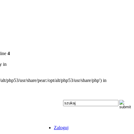
line
4
y in
alt/php53/usr/share/pear:/opt/alt/php53/usr/share/php') in
Zaloguj