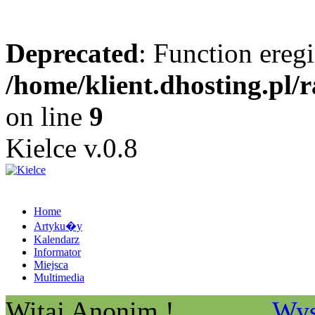
Deprecated
: Function eregi
/home/klient.dhosting.pl/
on line
9
Kielce v.0.8
Home
Artyku�y
Kalendarz
Informator
Miejsca
Multimedia
Witaj Anonim !
Wys