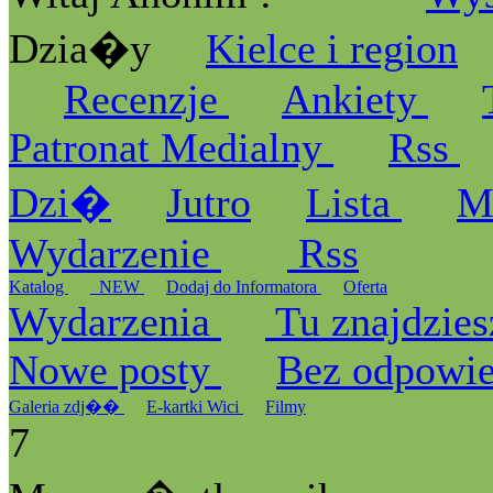
Dzia�y
Kielce i region
Recenzje
Ankiety
Patronat Medialny
Rss
Dzi�
Jutro
Lista
M
Wydarzenie
Rss
Katalog
_NEW
Dodaj do Informatora
Oferta
Wydarzenia
Tu znajdzies
Nowe posty
Bez odpowi
Galeria zdj��
E-kartki Wici
Filmy
7