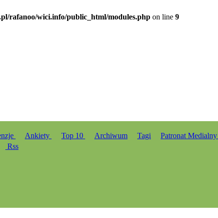
.pl/rafanoo/wici.info/public_html/modules.php
on line
9
enzje
Ankiety
Top 10
Archiwum
Tagi
Patronat Medialn
Rss