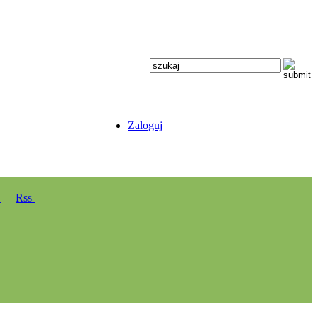
Zaloguj
y
Rss