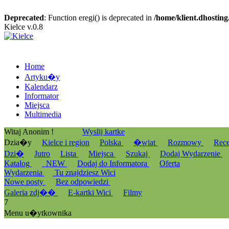
Deprecated
: Function eregi() is deprecated in
/home/klient.dhosting
Kielce v.0.8
Home
Artyku�y
Kalendarz
Informator
Miejsca
Multimedia
Witaj Anonim !
Wyslij kartke
Dzia�y
Kielce i region
Polska
�wiat
Rozmowy
Rec
Dzi�
Jutro
Lista
Miejsca
Szukaj
Dodaj Wydarzenie
Katalog
_NEW
Dodaj do Informatora
Oferta
Wydarzenia
Tu znajdziesz Wici
Nowe posty
Bez odpowiedzi
Galeria zdj��
E-kartki Wici
Filmy
7
Menu u�ytkownika