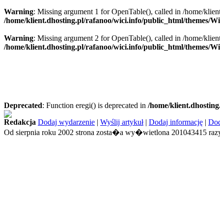
Warning
: Missing argument 1 for OpenTable(), called in /home/klien
/home/klient.dhosting.pl/rafanoo/wici.info/public_html/themes/W
Warning
: Missing argument 2 for OpenTable(), called in /home/klien
/home/klient.dhosting.pl/rafanoo/wici.info/public_html/themes/W
Deprecated
: Function eregi() is deprecated in
/home/klient.dhosting
Redakcja
Dodaj wydarzenie
|
Wyślij artykuł
|
Dodaj informację
|
Dod
Od sierpnia roku 2002 strona zosta�a wy�wietlona 201043415 razy