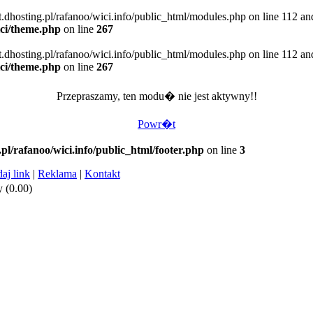
t.dhosting.pl/rafanoo/wici.info/public_html/modules.php on line 112 an
ici/theme.php
on line
267
t.dhosting.pl/rafanoo/wici.info/public_html/modules.php on line 112 an
ici/theme.php
on line
267
Przepraszamy, ten modu� nie jest aktywny!!
Powr�t
.pl/rafanoo/wici.info/public_html/footer.php
on line
3
aj link
|
Reklama
|
Kontakt
 (0.00)