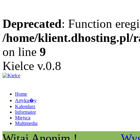
Deprecated
: Function eregi
/home/klient.dhosting.pl/
on line
9
Kielce v.0.8
Home
Artyku�y
Kalendarz
Informator
Miejsca
Multimedia
Witaj Anonim !
Wys