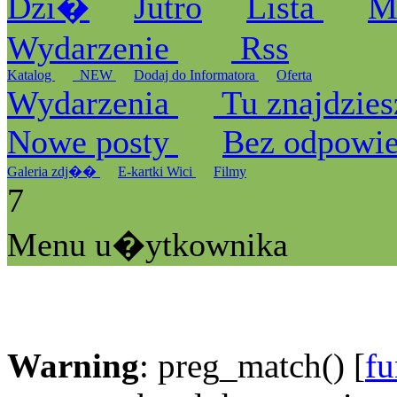
Dzi�
Jutro
Lista
M
Wydarzenie
Rss
Katalog
_NEW
Dodaj do Informatora
Oferta
Wydarzenia
Tu znajdzies
Nowe posty
Bez odpowi
Galeria zdj��
E-kartki Wici
Filmy
7
Menu u�ytkownika
Warning
: preg_match() [
fu