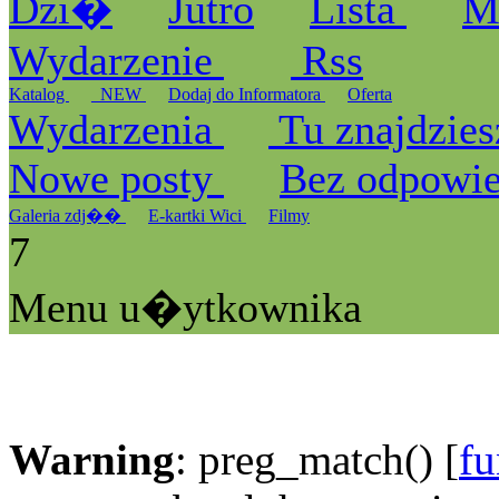
Dzi�
Jutro
Lista
M
Wydarzenie
Rss
Katalog
_NEW
Dodaj do Informatora
Oferta
Wydarzenia
Tu znajdzies
Nowe posty
Bez odpowi
Galeria zdj��
E-kartki Wici
Filmy
7
Menu u�ytkownika
Warning
: preg_match() [
fu