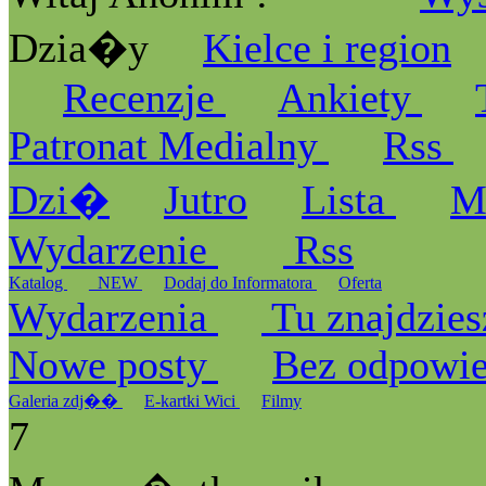
Dzia�y
Kielce i region
Recenzje
Ankiety
Patronat Medialny
Rss
Dzi�
Jutro
Lista
M
Wydarzenie
Rss
Katalog
_NEW
Dodaj do Informatora
Oferta
Wydarzenia
Tu znajdzies
Nowe posty
Bez odpowi
Galeria zdj��
E-kartki Wici
Filmy
7