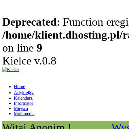
Deprecated
: Function eregi
/home/klient.dhosting.pl/
on line
9
Kielce v.0.8
Home
Artyku�y
Kalendarz
Informator
Miejsca
Multimedia
Witaj Anonim !
Wys