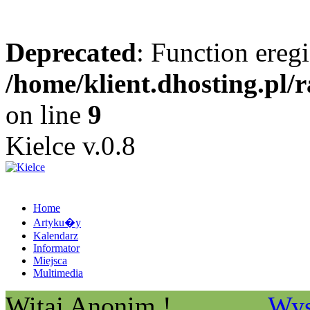
Deprecated
: Function eregi
/home/klient.dhosting.pl/
on line
9
Kielce v.0.8
Home
Artyku�y
Kalendarz
Informator
Miejsca
Multimedia
Witaj Anonim !
Wys