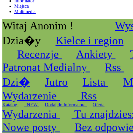
Informator
Miejsca
Multimedia
Witaj Anonim !
Wys
Dzia�y
Kielce i region
Recenzje
Ankiety
Patronat Medialny
Rss
Dzi�
Jutro
Lista
M
Wydarzenie
Rss
Katalog
_NEW
Dodaj do Informatora
Oferta
Wydarzenia
Tu znajdzies
Nowe posty
Bez odpowi