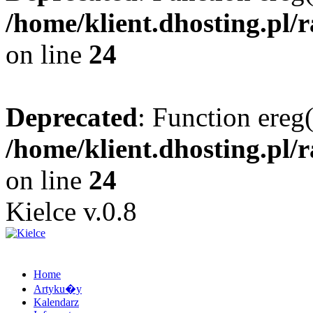
/home/klient.dhosting.pl/
on line
24
Deprecated
: Function ereg(
/home/klient.dhosting.pl/
on line
24
Kielce v.0.8
Home
Artyku�y
Kalendarz