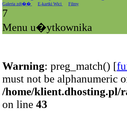
Galeria zdj��
E-kartki Wici
Filmy
7
Menu u�ytkownika
Warning
: preg_match() [
fu
must not be alphanumeric o
/home/klient.dhosting.pl/
on line
43