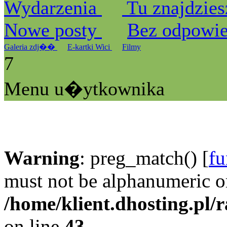
Wydarzenia
Tu znajdzies
Nowe posty
Bez odpowi
Galeria zdj��
E-kartki Wici
Filmy
7
Menu u�ytkownika
Warning
: preg_match() [
fu
must not be alphanumeric o
/home/klient.dhosting.pl/
on line
43