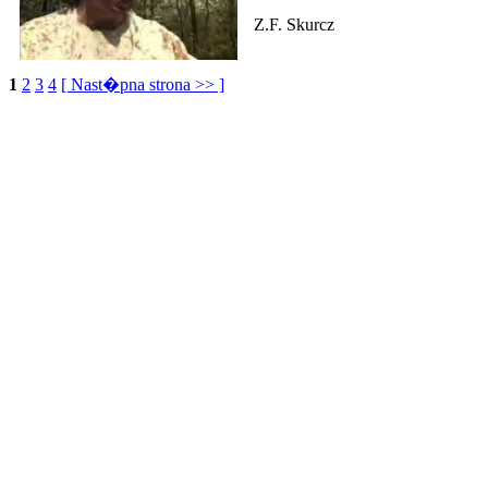
Z.F. Skurcz
1
2
3
4
[ Nast�pna strona >> ]