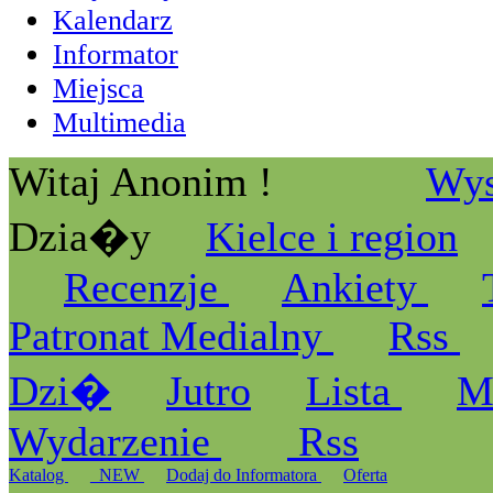
Kalendarz
Informator
Miejsca
Multimedia
Witaj Anonim !
Wys
Dzia�y
Kielce i region
Recenzje
Ankiety
Patronat Medialny
Rss
Dzi�
Jutro
Lista
M
Wydarzenie
Rss
Katalog
_NEW
Dodaj do Informatora
Oferta