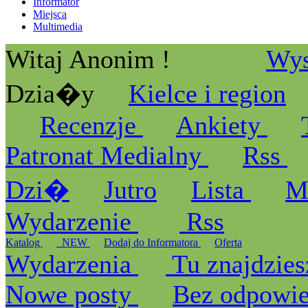
Informator
Miejsca
Multimedia
Witaj Anonim !
Wys
Dzia�y
Kielce i region
Recenzje
Ankiety
Patronat Medialny
Rss
Dzi�
Jutro
Lista
M
Wydarzenie
Rss
Katalog
_NEW
Dodaj do Informatora
Oferta
Wydarzenia
Tu znajdzies
Nowe posty
Bez odpowi