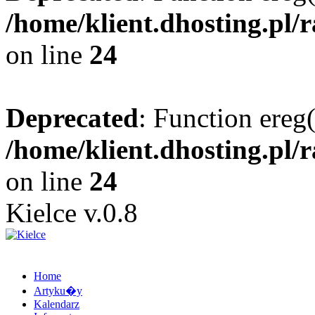
/home/klient.dhosting.pl/
on line
24
Deprecated
: Function ereg(
/home/klient.dhosting.pl/
on line
24
Kielce v.0.8
Home
Artyku�y
Kalendarz