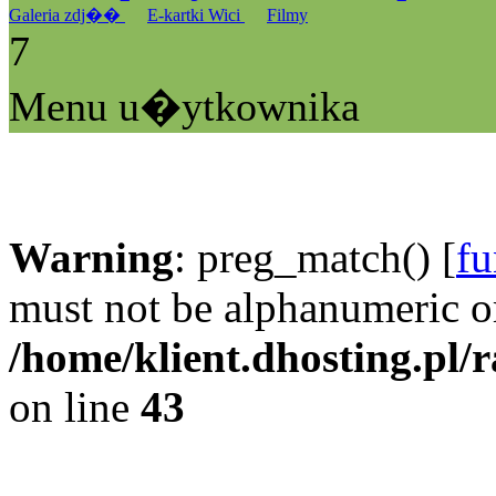
Galeria zdj��
E-kartki Wici
Filmy
7
Menu u�ytkownika
Warning
: preg_match() [
fu
must not be alphanumeric o
/home/klient.dhosting.pl/
on line
43