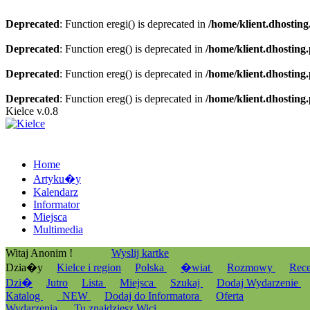
Deprecated
: Function eregi() is deprecated in
/home/klient.dhosting
Deprecated
: Function ereg() is deprecated in
/home/klient.dhosting
Deprecated
: Function ereg() is deprecated in
/home/klient.dhosting
Deprecated
: Function ereg() is deprecated in
/home/klient.dhosting
Kielce v.0.8
Home
Artyku�y
Kalendarz
Informator
Miejsca
Multimedia
Witaj Anonim !
Wyslij kartke
Dzia�y
Kielce i region
Polska
�wiat
Rozmowy
Rec
Dzi�
Jutro
Lista
Miejsca
Szukaj
Dodaj Wydarzenie
Katalog
_NEW
Dodaj do Informatora
Oferta
Wydarzenia
Tu znajdziesz Wici