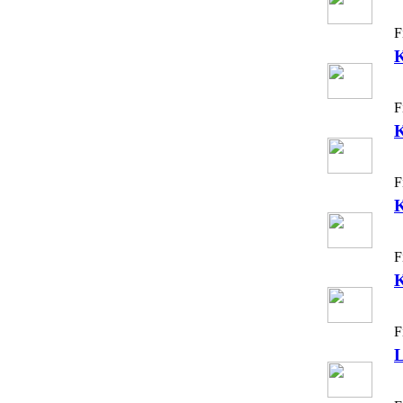
F
K
F
F
F
K
F
L