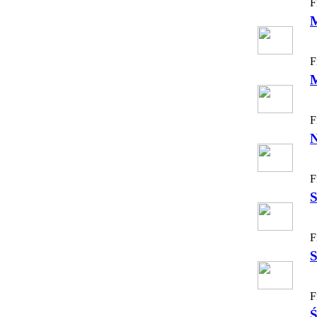
F
F
F
N
F
S
F
S
F
Ś