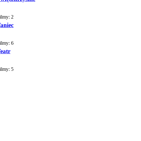
ilmy:
2
aniec
ilmy:
6
eatr
ilmy:
5