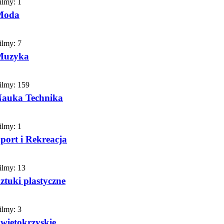
ilmy:
1
Moda
ilmy:
7
Muzyka
ilmy:
159
auka Technika
ilmy:
1
port i Rekreacja
ilmy:
13
ztuki plastyczne
ilmy:
3
więtokrzyskie