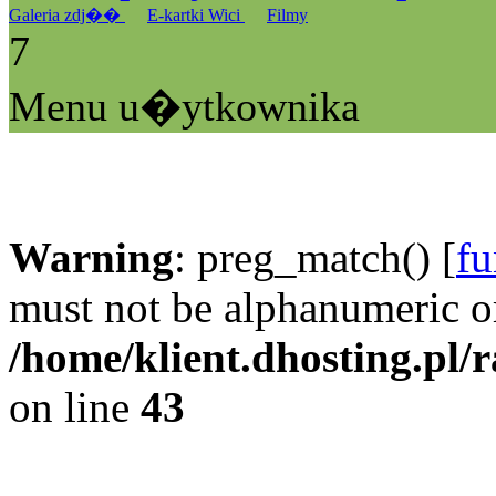
Galeria zdj��
E-kartki Wici
Filmy
7
Menu u�ytkownika
Warning
: preg_match() [
fu
must not be alphanumeric o
/home/klient.dhosting.pl/
on line
43