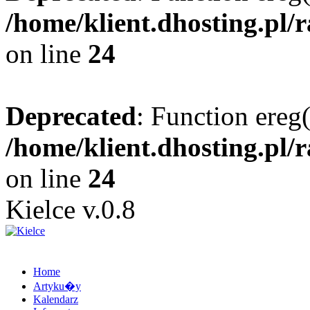
/home/klient.dhosting.pl/
on line
24
Deprecated
: Function ereg(
/home/klient.dhosting.pl/
on line
24
Kielce v.0.8
Home
Artyku�y
Kalendarz