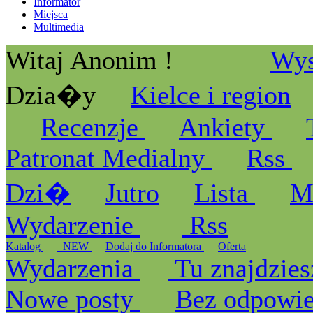
Informator
Miejsca
Multimedia
Witaj Anonim !
Wys
Dzia�y
Kielce i region
Recenzje
Ankiety
Patronat Medialny
Rss
Dzi�
Jutro
Lista
M
Wydarzenie
Rss
Katalog
_NEW
Dodaj do Informatora
Oferta
Wydarzenia
Tu znajdzies
Nowe posty
Bez odpowi