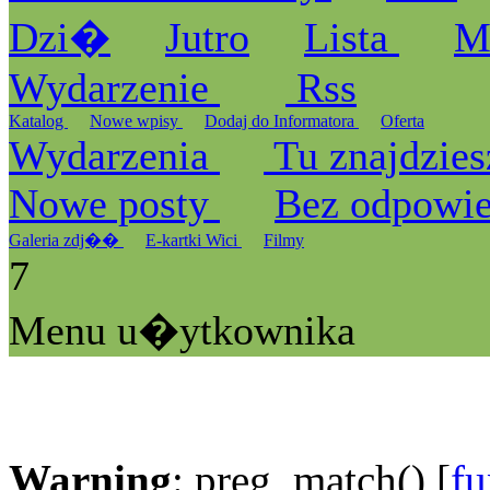
Dzi�
Jutro
Lista
M
Wydarzenie
Rss
Katalog
Nowe wpisy
Dodaj do Informatora
Oferta
Wydarzenia
Tu znajdzies
Nowe posty
Bez odpowi
Galeria zdj��
E-kartki Wici
Filmy
7
Menu u�ytkownika
Warning
: preg_match() [
fu