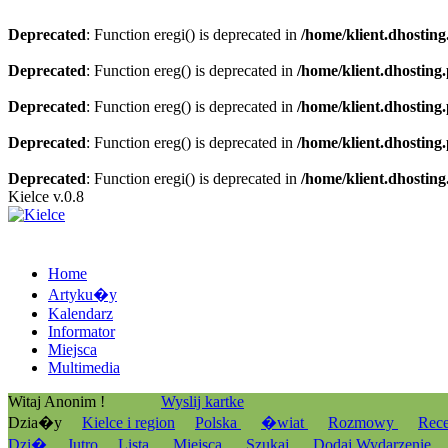
Deprecated
: Function eregi() is deprecated in
/home/klient.dhosting
Deprecated
: Function ereg() is deprecated in
/home/klient.dhosting
Deprecated
: Function ereg() is deprecated in
/home/klient.dhosting
Deprecated
: Function ereg() is deprecated in
/home/klient.dhosting
Deprecated
: Function eregi() is deprecated in
/home/klient.dhosting
Kielce v.0.8
Home
Artyku�y
Kalendarz
Informator
Miejsca
Multimedia
Witaj Anonim !
Wyslij kartke
Dzia�y
Kielce i region
Polska
�wiat
Rozmowy
Rec
Dzi�
Jutro
Lista
Miejsca
Szukaj
Dodaj Wydarzenie