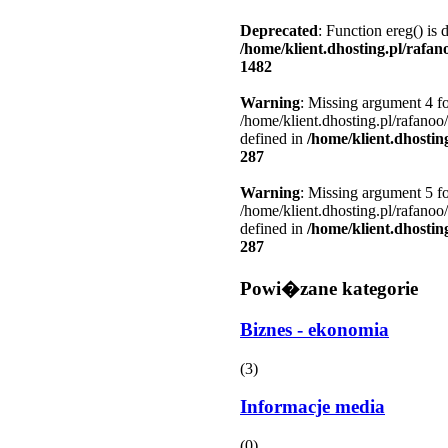
Deprecated
: Function ereg() is 
/home/klient.dhosting.pl/rafa
1482
Warning
: Missing argument 4 fo
/home/klient.dhosting.pl/rafanoo
defined in
/home/klient.dhostin
287
Warning
: Missing argument 5 fo
/home/klient.dhosting.pl/rafanoo
defined in
/home/klient.dhostin
287
Powi�zane kategorie
Biznes - ekonomia
(3)
Informacje media
(0)