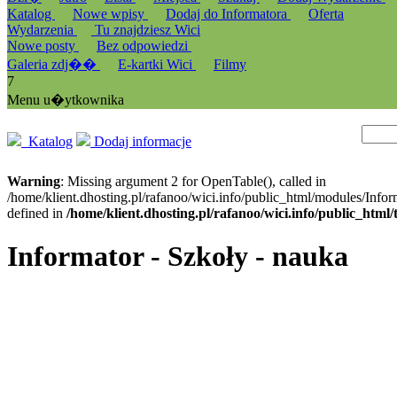
Katalog
Nowe wpisy
Dodaj do Informatora
Oferta
Wydarzenia
Tu znajdziesz Wici
Nowe posty
Bez odpowiedzi
Galeria zdj��
E-kartki Wici
Filmy
7
Menu u�ytkownika
Katalog
Dodaj informacje
Warning
: Missing argument 2 for OpenTable(), called in
/home/klient.dhosting.pl/rafanoo/wici.info/public_html/modules/Infor
defined in
/home/klient.dhosting.pl/rafanoo/wici.info/public_htm
Informator - Szkoły - nauka