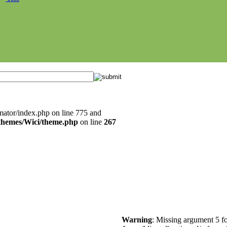
mator/index.php on line 775 and
l/themes/Wici/theme.php
on line
267
Warning
: Missing argument 5 fo