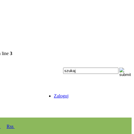
 line
3
Zaloguj
y
Rss