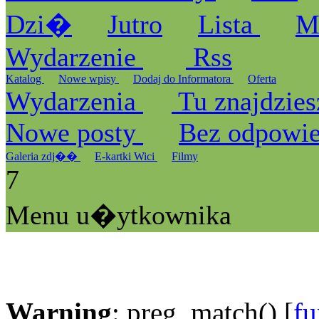
Dzi�
Jutro
Lista
M
Wydarzenie
Rss
Katalog
Nowe wpisy
Dodaj do Informatora
Oferta
Wydarzenia
Tu znajdzies
Nowe posty
Bez odpowi
Galeria zdj��
E-kartki Wici
Filmy
7
Menu u�ytkownika
Warning
: preg_match() [
fu