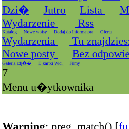
Dzi�
Jutro
Lista
M
Wydarzenie
Rss
Katalog
Nowe wpisy
Dodaj do Informatora
Oferta
Wydarzenia
Tu znajdzies
Nowe posty
Bez odpowi
Galeria zdj��
E-kartki Wici
Filmy
7
Menu u�ytkownika
Warning
: preg_match() [
fu