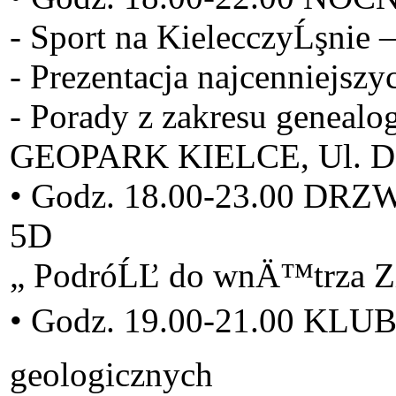
- Sport na KielecczyĹşnie 
- Prezentacja najcenniejsz
- Porady z zakresu genealog
GEOPARK KIELCE, Ul. Da
• Godz. 18.00-23.00 DRZ
5D
„ PodróĹĽ do wnÄ™trza Z
• Godz. 19.00-21.00 KLU
geologicznych