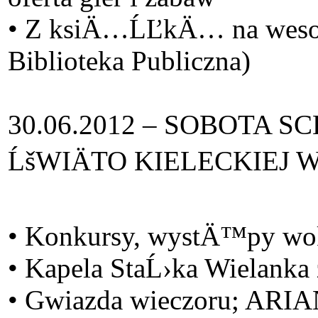
• Z ksiÄ…ĹĽkÄ… na wesoĹ‚o
Biblioteka Publiczna)
30.06.2012 – SOBOTA 
ĹšWIÄTO KIELECKIEJ WO
• Konkursy, wystÄ™py wok
• Kapela StaĹ›ka Wielank
• Gwiazda wieczoru; ARIA