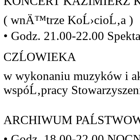
KONCERT KAZIMIERZ K
( wnÄ™trze KoĹ›cioĹ‚a )
• Godz. 21.00-22.00 Spek
CZĹOWIEKA
w wykonaniu muzyków i akt
wspóĹ‚pracy Stowarzyszenia
ARCHIWUM PAĹSTWOWE W
• Godz. 18.00-22.00 