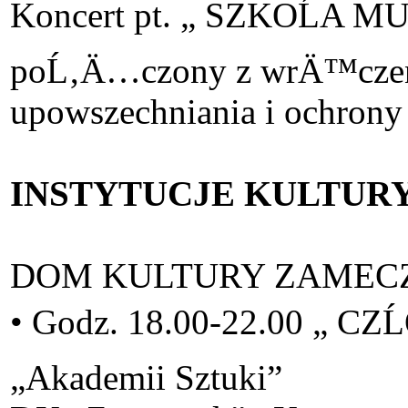
Koncert pt. „ SZKOĹ
poĹ‚Ä…czony z wrÄ™czenie
upowszechniania i ochrony 
INSTYTUCJE KULTURY
DOM KULTURY ZAMECZEK 
• Godz. 18.00-22.00 „ CZ
„Akademii Sztuki”