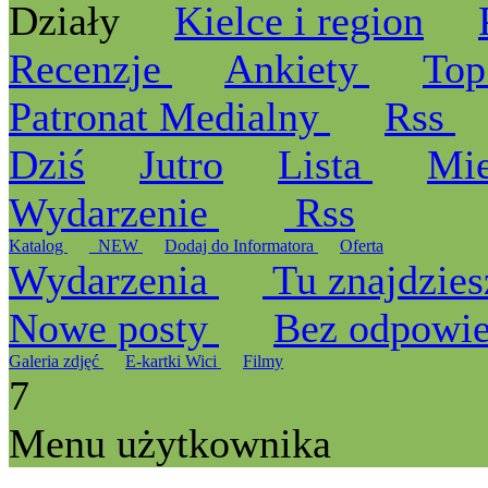
Działy
Kielce i region
Recenzje
Ankiety
Top
Patronat Medialny
Rss
Dziś
Jutro
Lista
Mi
Wydarzenie
Rss
Katalog
_NEW
Dodaj do Informatora
Oferta
Wydarzenia
Tu znajdzies
Nowe posty
Bez odpowi
Galeria zdjęć
E-kartki Wici
Filmy
7
Menu użytkownika