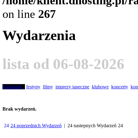
/home/klient.dhosting.pl/
on line
267
Wydarzenia
lista od 06-08-2026
Kalendarz
festyny
filmy
imprezy taneczne
klubowe
koncerty
kon
Brak wydarzeń.
24 poprzednich Wydarzeń
| 24 nastepnych Wydarzeń