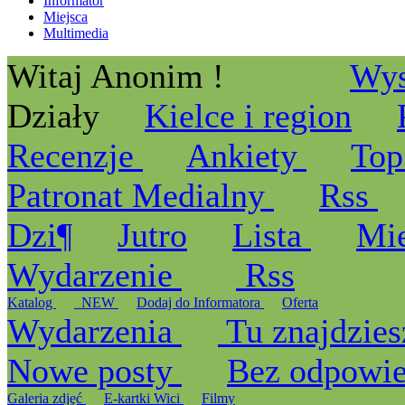
Informator
Miejsca
Multimedia
Witaj Anonim !
Wys
Działy
Kielce i region
Recenzje
Ankiety
Top
Patronat Medialny
Rss
Dzi¶
Jutro
Lista
Mi
Wydarzenie
Rss
Katalog
_NEW
Dodaj do Informatora
Oferta
Wydarzenia
Tu znajdzies
Nowe posty
Bez odpowi
Galeria zdjęć
E-kartki Wici
Filmy