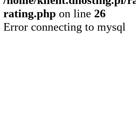
/home/klient.dhosting.pl/r
rating.php
on line
26
Error connecting to mysql