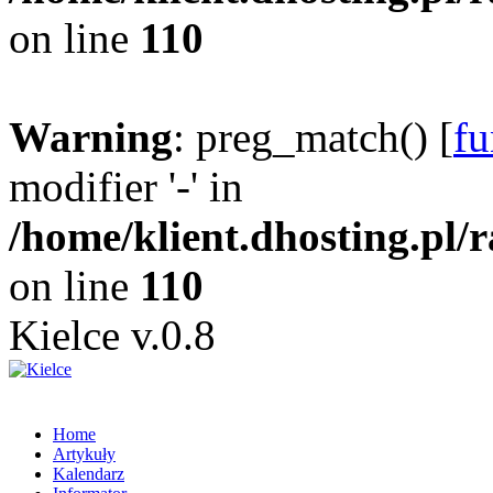
on line
110
Warning
: preg_match() [
fu
modifier '-' in
/home/klient.dhosting.pl/
on line
110
Kielce v.0.8
Home
Artykuły
Kalendarz