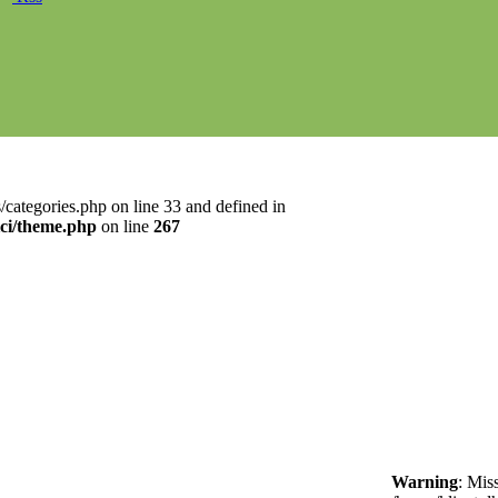
categories.php on line 33 and defined in
ici/theme.php
on line
267
Warning
: Mis