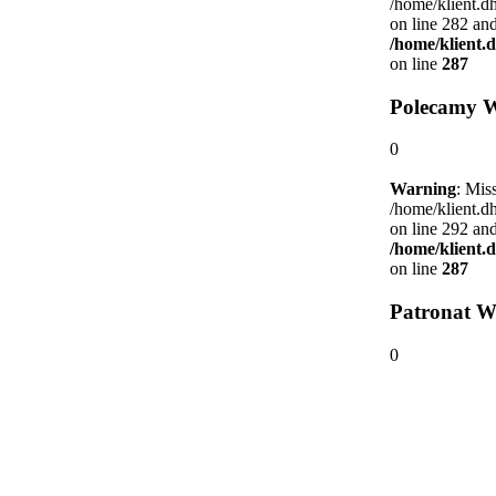
/home/klient.d
on line 282 and
/home/klient.
on line
287
Polecamy 
0
Warning
: Mis
/home/klient.d
on line 292 and
/home/klient.
on line
287
Patronat W
0