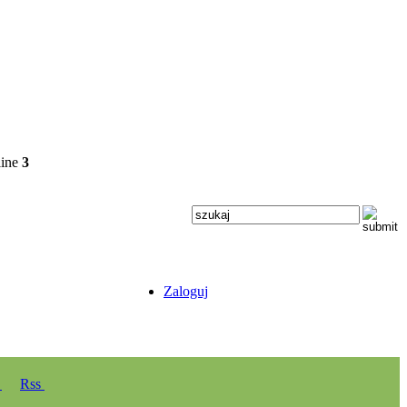
line
3
Zaloguj
y
Rss