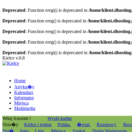
Deprecated
: Function eregi() is deprecated in
/home/klient.dhosting
Deprecated
: Function ereg() is deprecated in
/home/klient.dhosting
Deprecated
: Function ereg() is deprecated in
/home/klient.dhosting
Deprecated
: Function ereg() is deprecated in
/home/klient.dhosting
Deprecated
: Function eregi() is deprecated in
/home/klient.dhosting
Kielce v.0.8
Home
Artyku�y
Kalendarz
Informator
Miejsca
Multimedia
Witaj Anonim !
Wyslij kartke
Dzia�y
Kielce i region
Polska
�wiat
Rozmowy
Rec
Dzi�
Jutro
Lista
Miejsca
Szukaj
Dodaj Wydarzenie