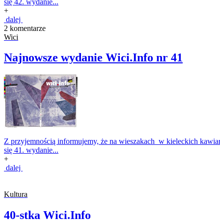
się 42. wydanie...
+
dalej
2 komentarze
Wici
Najnowsze wydanie Wici.Info nr 41
Z przyjemnością informujemy, że na wieszakach w kieleckich kawiarni
się 41. wydanie...
+
dalej
Kultura
40-stka Wici.Info