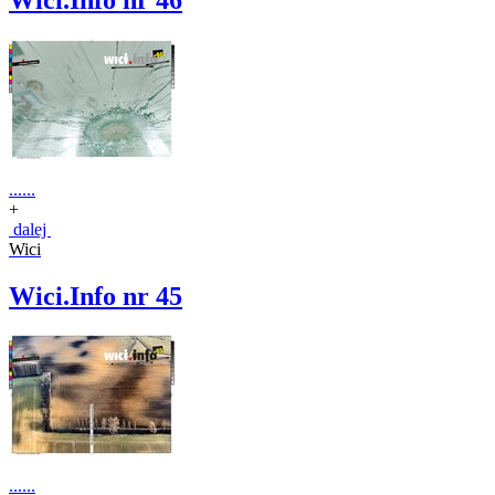
Wici.Info nr 46
......
+
dalej
Wici
Wici.Info nr 45
......