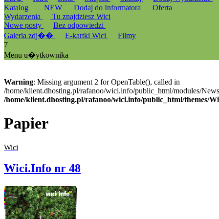
Katalog
_NEW
Dodaj do Informatora
Oferta
Wydarzenia
Tu znajdziesz Wici
Nowe posty
Bez odpowiedzi
Galeria zdj��
E-kartki Wici
Filmy
7
Menu u�ytkownika
Warning
: Missing argument 2 for OpenTable(), called in
/home/klient.dhosting.pl/rafanoo/wici.info/public_html/modules/News/
/home/klient.dhosting.pl/rafanoo/wici.info/public_html/themes/W
Papier
Wici
Wici.Info nr 48