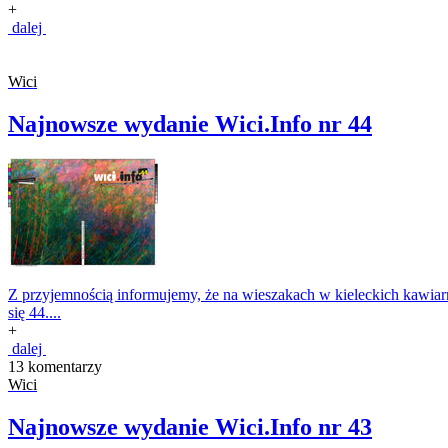
+
dalej
Wici
Najnowsze wydanie Wici.Info nr 44
Z przyjemnością informujemy, że na wieszakach w kieleckich kawiarnia
się 44....
+
dalej
13 komentarzy
Wici
Najnowsze wydanie Wici.Info nr 43