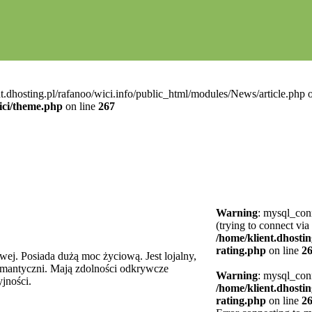
t.dhosting.pl/rafanoo/wici.info/public_html/modules/News/article.php o
ici/theme.php
on line
267
Warning
: mysql_conn
(trying to connect via
/home/klient.dhostin
rating.php
on line
2
owej. Posiada dużą moc życiową. Jest lojalny,
romantyczni. Mają zdolności odkrywcze
Warning
: mysql_conn
yjności.
/home/klient.dhostin
rating.php
on line
2