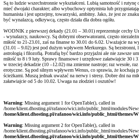
Są to ludzie wszechstronnie wykształceni. Lubią samotność i rutynę o
mieć dwojaki charakter; albo wybuchowy optymista lub przygniatając
humanista i jest uprzejmy, towarzyski, ambitny. Jako, że jest ze zna
być wynalazcą, odkrywcą, często działa dla dobra ogółu.
WODNIK z pierwszej dekady (21.01 – 30.01) reprezentuje cechy Uran
- wynalazcy, naukowcy. Są dobrymi obserwatorami, często niezależni
miłość to 21-23.01, zaś na finanse to 30.01 do 6.02. Uważajcie n
(31.01 – 9.02) jest pod dużym wpływem Merkurego. Są bezstronni, 
astrologią i filozofią. Potrafią być bardzo przyjaźni ale nie zawsze u
miłość to 8 i 9 luty. Sprawy finansowe i urzędowe załatwiajcie 30 
w trzeciej dekadzie (10 –12.02) ma zmienne nastroje; raz wesołe, ra
erotyczne. Są pod silnym wpływem Wenus, co sprawia, że kochają pi
ścieżkami. Muszą jednak uważać na nerwy i stresy. Dobre dni na mił
załatwiajcie od 5 do 10.02. Uwaga na złodziei i oszutów!
Warning
: Missing argument 1 for OpenTable(), called in
/home/klient.dhosting.pl/rafanoo/wici.info/public_html/modules/News/
/home/klient.dhosting.pl/rafanoo/wici.info/public_html/themes/W
Warning
: Missing argument 2 for OpenTable(), called in
/home/klient.dhosting.pl/rafanoo/wici.info/public_html/modules/News/
/home/klient.dhosting.pl/rafanoo/wici.info/public_html/themes/W