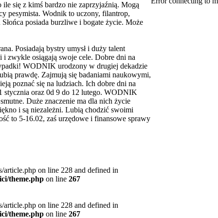
Error connecting to m
 ile się z kimś bardzo nie zaprzyjaźnią. Mogą
y pesymista. Wodnik to uczony, filantrop,
ku Słońca posiada burzliwe i bogate życie. Może
a. Posiadają bystry umysł i duży talent
 i zwykle osiągają swoje cele. Dobre dni na
a wypadki! WODNIK urodzony w drugiej dekadzie
lubią prawdę. Zajmują się badaniami naukowymi,
mieją poznać się na ludziach. Ich dobre dni na
i 31 stycznia oraz 0d 9 do 12 lutego. WODNIK
z smutne. Duże znaczenie ma dla nich życie
ękno i są niezależni. Lubią chodzić swoimi
ość to 5-16.02, zaś urzędowe i finansowe sprawy
article.php on line 228 and defined in
ici/theme.php
on line
267
article.php on line 228 and defined in
ici/theme.php
on line
267