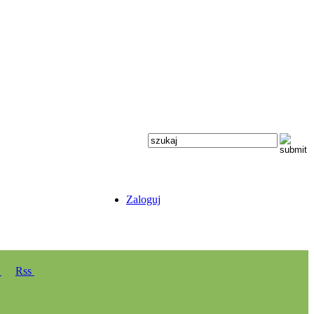
Zaloguj
y
Rss