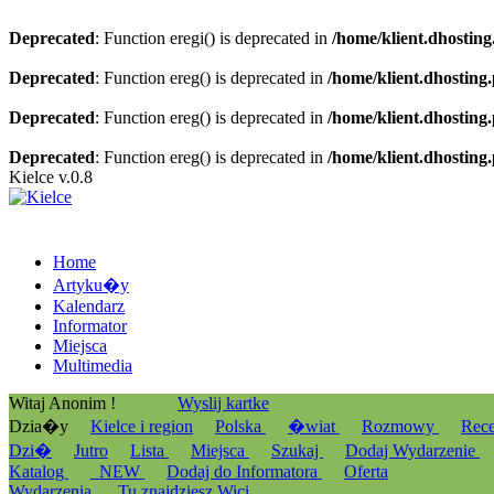
Deprecated
: Function eregi() is deprecated in
/home/klient.dhosting
Deprecated
: Function ereg() is deprecated in
/home/klient.dhosting
Deprecated
: Function ereg() is deprecated in
/home/klient.dhosting
Deprecated
: Function ereg() is deprecated in
/home/klient.dhosting
Kielce v.0.8
Home
Artyku�y
Kalendarz
Informator
Miejsca
Multimedia
Witaj Anonim !
Wyslij kartke
Dzia�y
Kielce i region
Polska
�wiat
Rozmowy
Rec
Dzi�
Jutro
Lista
Miejsca
Szukaj
Dodaj Wydarzenie
Katalog
_NEW
Dodaj do Informatora
Oferta
Wydarzenia
Tu znajdziesz Wici