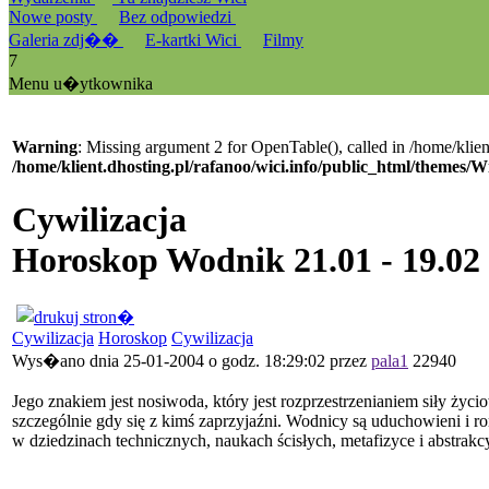
Nowe posty
Bez odpowiedzi
Galeria zdj��
E-kartki Wici
Filmy
7
Menu u�ytkownika
Warning
: Missing argument 2 for OpenTable(), called in /home/klien
/home/klient.dhosting.pl/rafanoo/wici.info/public_html/themes/W
Cywilizacja
Horoskop Wodnik 21.01 - 19.02
Cywilizacja
Horoskop
Cywilizacja
Wys�ano dnia 25-01-2004 o godz. 18:29:02 przez
pala1
22940
Jego znakiem jest nosiwoda, który jest rozprzestrzenianiem siły życi
szczególnie gdy się z kimś zaprzyjaźni. Wodnicy są uduchowieni i 
w dziedzinach technicznych, naukach ścisłych, metafizyce i abstrakc