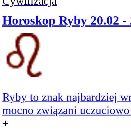
Cywilizacja
Horoskop Ryby 20.02 - 
Ryby to znak najbardziej w
mocno związani uczuciowo z
+