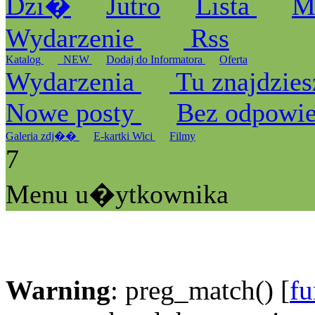
Dzi�
Jutro
Lista
M
Wydarzenie
Rss
Katalog
_NEW
Dodaj do Informatora
Oferta
Wydarzenia
Tu znajdzies
Nowe posty
Bez odpowi
Galeria zdj��
E-kartki Wici
Filmy
7
Menu u�ytkownika
Warning
: preg_match() [
fu