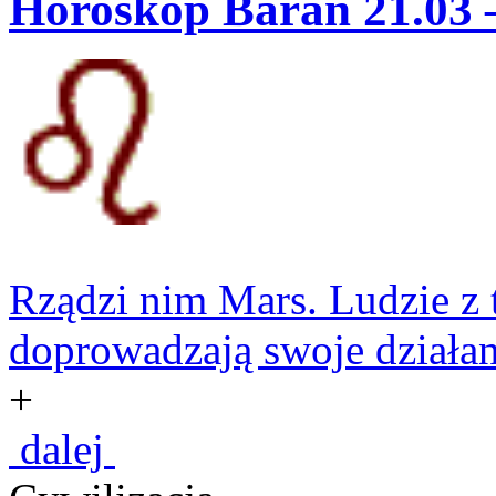
Horoskop Baran 21.03 
Rządzi nim Mars. Ludzie z t
doprowadzają swoje działan
+
dalej