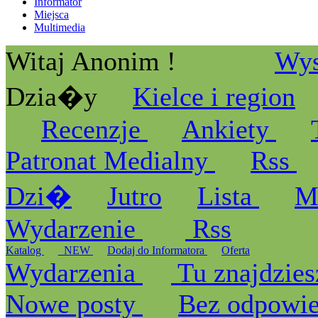
Informator
Miejsca
Multimedia
Witaj Anonim !
Wys
Dzia�y
Kielce i region
Recenzje
Ankiety
Patronat Medialny
Rss
Dzi�
Jutro
Lista
M
Wydarzenie
Rss
Katalog
_NEW
Dodaj do Informatora
Oferta
Wydarzenia
Tu znajdzies
Nowe posty
Bez odpowi