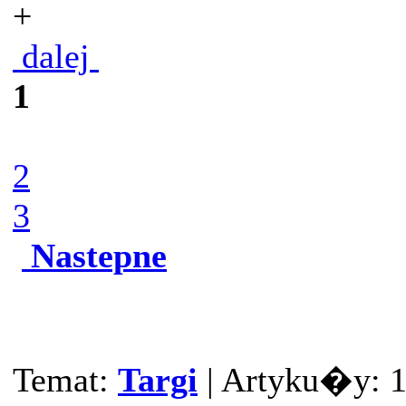
+
dalej
1
2
3
Nastepne
Temat:
Targi
| Artyku�y: 10