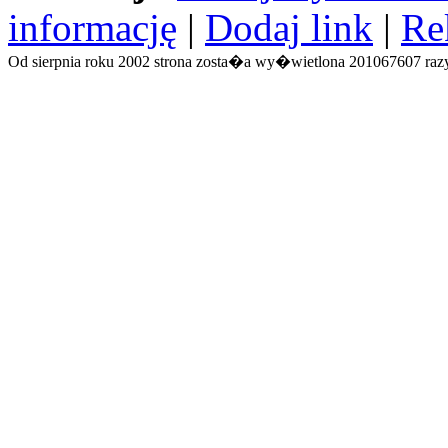
informację
|
Dodaj link
|
Re
Od sierpnia roku 2002 strona zosta�a wy�wietlona 201067607 razy