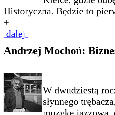
Historyczna. Będzie to pierw
+
dalej
Andrzej Mochoń: Biznes 
W dwudziestą rocz
słynnego trębacza
muzykę jazzową, o