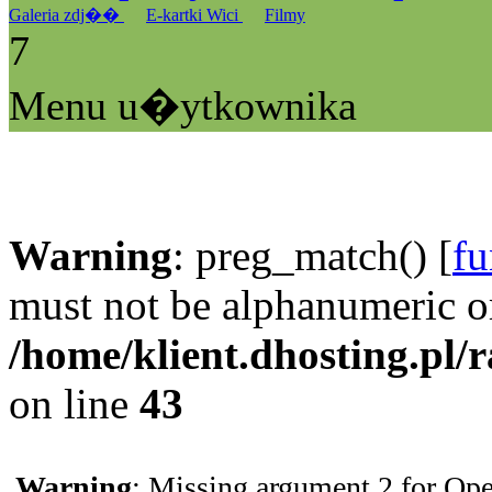
Galeria zdj��
E-kartki Wici
Filmy
7
Menu u�ytkownika
Warning
: preg_match() [
fu
must not be alphanumeric o
/home/klient.dhosting.pl/
on line
43
Warning
: Missing argument 2 for Ope