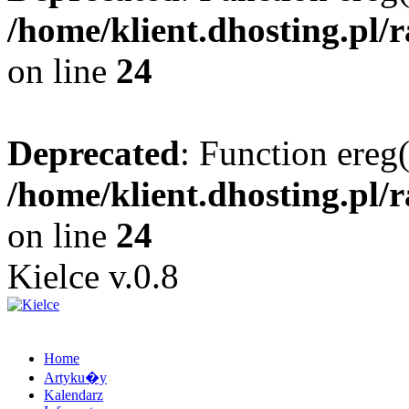
/home/klient.dhosting.pl/
on line
24
Deprecated
: Function ereg(
/home/klient.dhosting.pl/
on line
24
Kielce v.0.8
Home
Artyku�y
Kalendarz