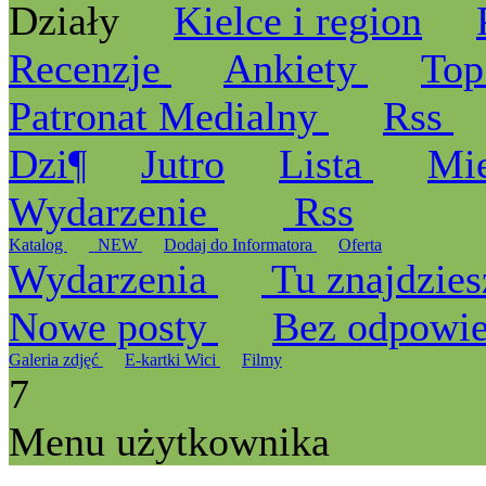
Działy
Kielce i region
Recenzje
Ankiety
Top
Patronat Medialny
Rss
Dzi¶
Jutro
Lista
Mi
Wydarzenie
Rss
Katalog
_NEW
Dodaj do Informatora
Oferta
Wydarzenia
Tu znajdzies
Nowe posty
Bez odpowi
Galeria zdjęć
E-kartki Wici
Filmy
7
Menu użytkownika