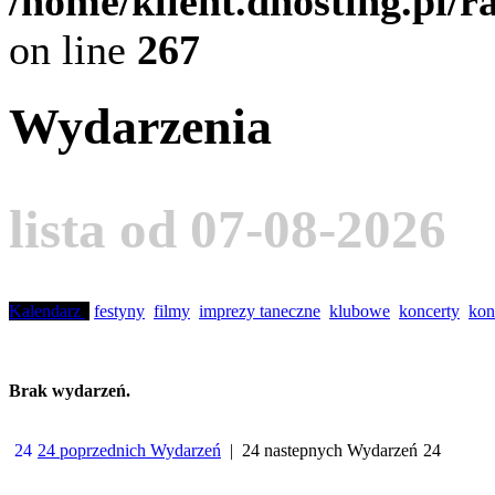
/home/klient.dhosting.pl/
on line
267
Wydarzenia
lista od 07-08-2026
Kalendarz
festyny
filmy
imprezy taneczne
klubowe
koncerty
kon
Brak wydarzeń.
24 poprzednich Wydarzeń
| 24 nastepnych Wydarzeń